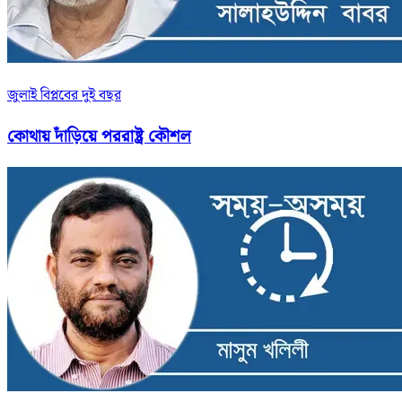
জুলাই বিপ্লবের দুই বছর
কোথায় দাঁড়িয়ে পররাষ্ট্র কৌশল