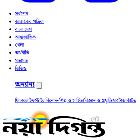
সর্বশেষ
আজকের পত্রিকা
বাংলাদেশ
আন্তর্জাতিক
খেলা
অর্থনীতি
মতামত
ভিডিও
অন্যান্য
ফিচার
লাইফস্টাইল
বিনোদন
শিল্প ও সাহিত্য
বিজ্ঞান ও প্রযুক্তি
ফটো
আর্কাইভ