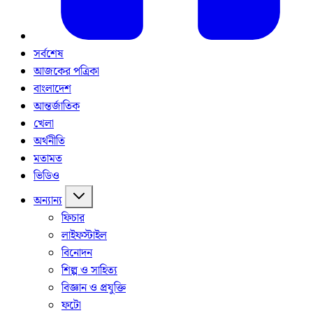
সর্বশেষ
আজকের পত্রিকা
বাংলাদেশ
আন্তর্জাতিক
খেলা
অর্থনীতি
মতামত
ভিডিও
অন্যান্য
ফিচার
লাইফস্টাইল
বিনোদন
শিল্প ও সাহিত্য
বিজ্ঞান ও প্রযুক্তি
ফটো