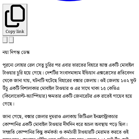
Copy link
নয়া দিগন্ত ডেস্ক
পুরনো লোহার রেল সেতু চুরির পর এবার ভারতের বিহারে আস্ত একটি মোবাইল
টাওয়ার চুরি হয়ে গেছে। দেশটির সংবাদমাধ্যম ইন্ডিয়ান এক্সপ্রেসের প্রতিবেদন
থেকে জানা যায়, ঘটনাটি ঘটেছে বিহারের বক্সার জেলায়। ওই জেলায় ১৩২ ফুট
উঁচু একটি বিশালাকার মোবাইল টাওয়ার ও এর সাথে থাকা ১৫ কেভিএ
(কিলোভোল্ট-অ্যাম্পিয়ার) ক্ষমতার একটি জেনারেটর এক রাতেই গায়েব হয়ে
গেছে।
জানা গেছে, বক্সার জেলার দুমরাও এলাকায় জিটিএল ইনফ্রাস্ট্রাকচার
কোম্পানির একটি মোবাইল টাওয়ার দীর্ঘদিন ধরে অচল অবস্থায় পড়ে ছিল।
সম্প্রতি কোম্পানির কিছু কর্মকর্তা ও কর্মচারী টাওয়ারটি মেরামত করতে ওই