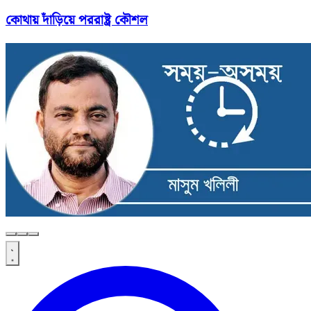
কোথায় দাঁড়িয়ে পররাষ্ট্র কৌশল