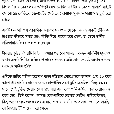
স্থানে যান। সেখানে পৌঁছে তারা স্তম্ভিত হয়ে যান। কারণ ১৩২ ফুট উঁচু সেই
বিশাল টাওয়ারের কোনো অস্তিত্বই সেখানে ছিল না! টাওয়ারের পাশাপাশি সাইটে
বসানো ১৫ কেভিএর জেনারেটর সেট এবং অন্যান্য মূল্যবান সরঞ্জামও চুরি হয়ে
গেছে।
একটি ঘনবসতিপূর্ণ আবাসিক এলাকার মাঝখান থেকে এত বড় একটি টেলিকম
টাওয়ার কীভাবে সবার চোখ ফাঁকি দিয়ে গায়েব হয়ে গেল, তা ভেবে স্থানীয়
বাসিন্দারাও বিস্ময় প্রকাশ করেছেন।
টাওয়ার চুরির বিষয়টি নিশ্চিত হওয়ার পর কোম্পানির একজন প্রতিনিধি দুমরাও
থানায় একটি লিখিত অভিযোগ দায়ের করেন। অভিযোগ পেয়েই ঘটনার তদন্তে
নেমেছে স্থানীয় পুলিশ।
এদিকে জমির মালিক হরেনাথ যাদব ইন্ডিয়ান এক্সপ্রেসকে জানান, প্রায় ১০ বছর
আগে টাওয়ারটি বসানোর জন্য কোম্পানির সাথে চুক্তি হয়েছিল। কিন্তু ২০২২
সালে সেই চুক্তির মেয়াদ শেষ হয়ে যায় এবং কোম্পানি জমির ভাড়া দেয়াও বন্ধ
করে দেয়। তিনি বলেন, ‘আমরা কোম্পানিকে চারবার নোটিশ পাঠিয়েছিলাম,
কিন্তু তাদের পক্ষ থেকে কোনো সাড়া পাওয়া যায়নি। আর এখন জানতে পারছি
যে টাওয়ারটিই গায়েব হয়ে গেছে।’