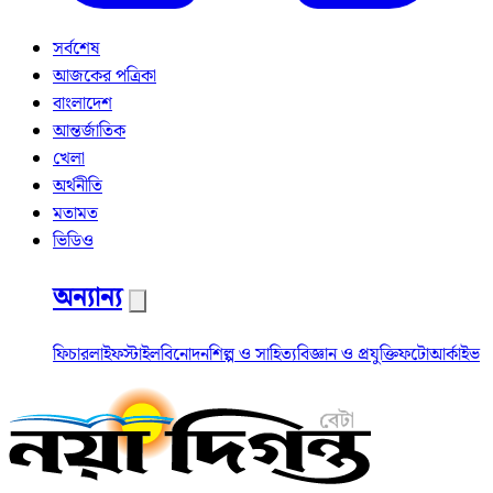
সর্বশেষ
আজকের পত্রিকা
বাংলাদেশ
আন্তর্জাতিক
খেলা
অর্থনীতি
মতামত
ভিডিও
অন্যান্য
ফিচার
লাইফস্টাইল
বিনোদন
শিল্প ও সাহিত্য
বিজ্ঞান ও প্রযুক্তি
ফটো
আর্কাইভ