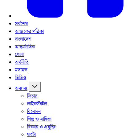
সর্বশেষ
আজকের পত্রিকা
বাংলাদেশ
আন্তর্জাতিক
খেলা
অর্থনীতি
মতামত
ভিডিও
অন্যান্য
ফিচার
লাইফস্টাইল
বিনোদন
শিল্প ও সাহিত্য
বিজ্ঞান ও প্রযুক্তি
ফটো