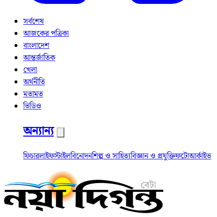
সর্বশেষ
আজকের পত্রিকা
বাংলাদেশ
আন্তর্জাতিক
খেলা
অর্থনীতি
মতামত
ভিডিও
অন্যান্য
ফিচার
লাইফস্টাইল
বিনোদন
শিল্প ও সাহিত্য
বিজ্ঞান ও প্রযুক্তি
ফটো
আর্কাইভ