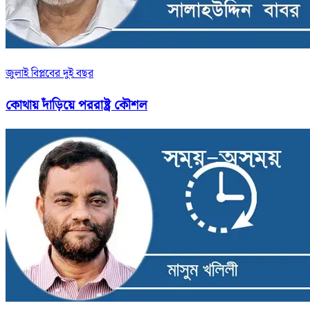
জুলাই বিপ্লবের দুই বছর
কোথায় দাঁড়িয়ে পররাষ্ট্র কৌশল