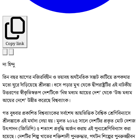
Copy link
দ্য হিন্দু
তিন বছর আগের নজিরবিহীন ও ভয়াবহ অর্থনৈতিক সঙ্কট কাটিয়ে রূপকথার
মতো ঘুরে দাঁড়িয়েছে শ্রীলঙ্কা। ধসে পড়ার মুখ থেকে দ্বীপরাষ্ট্রটির এই নাটকীয়
উত্তরণের স্বীকৃতিস্বরূপ দেশটিকে ‘নিম্ন মধ্যম আয়ের দেশ’ থেকে ‘উচ্চ মধ্যম
আয়ের দেশে’ উন্নীত করেছে বিশ্বব্যাংক।
গত বুধবার প্রকাশিত বিশ্বব্যাংকের সর্বশেষ আয়ভিত্তিক বৈশ্বিক শ্রেণিবিন্যাসে
শ্রীলঙ্কাকে এই মর্যাদা দেয়া হয়। মূলত ২০২৫ সালে দেশটির প্রকৃত মোট দেশজ
উৎপাদন (জিডিপি) ৫ শতাংশ প্রবৃদ্ধি অর্জন করায় এই পুনঃশ্রেণিবিন্যাস করা
হয়েছে। দেশটির শিল্প খাতের শক্তিশালী পুনরুদ্ধার, পর্যটন শিল্পের পুনরুজ্জীবন