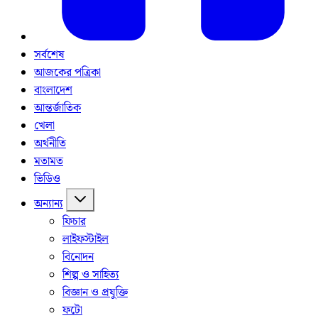
সর্বশেষ
আজকের পত্রিকা
বাংলাদেশ
আন্তর্জাতিক
খেলা
অর্থনীতি
মতামত
ভিডিও
অন্যান্য
ফিচার
লাইফস্টাইল
বিনোদন
শিল্প ও সাহিত্য
বিজ্ঞান ও প্রযুক্তি
ফটো