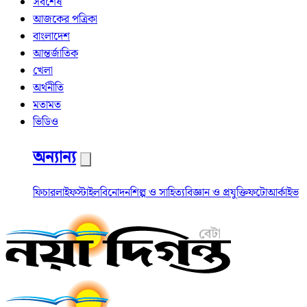
সর্বশেষ
আজকের পত্রিকা
বাংলাদেশ
আন্তর্জাতিক
খেলা
অর্থনীতি
মতামত
ভিডিও
অন্যান্য
ফিচার
লাইফস্টাইল
বিনোদন
শিল্প ও সাহিত্য
বিজ্ঞান ও প্রযুক্তি
ফটো
আর্কাইভ