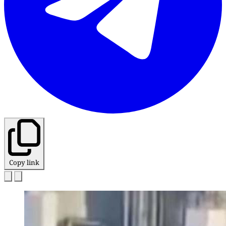
Copy link