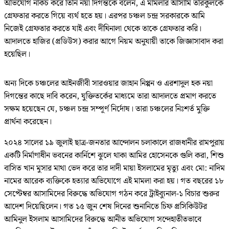
অভিযোগ নাকচ করে তিনি নয়া দিগন্তকে বলেন, এ মামলার আসামি তরিকুলকে
গ্রেফতার করতে গিয়ে ব্যর্থ হতে হয়। এরপর চঞ্চল চন্দ্র সরকারকে আমি
নিজেই গ্রেফতার করতে যাই এবং দীঘিনালা থেকে তাকে গ্রেফতার করি।
আদালতে হাজির (প্রডিউস) করার আগে নিয়ম অনুযায়ী তাকে জিজ্ঞাসাবাদ করা
হয়েছিল।
অন্য দিকে চঞ্চলের আইনজীবী সারওয়ার জাহান নিপ্পন ও এরশাদুল হক নয়া
দিগন্তের কাছে দাবি করেন, যুক্তিতর্কের মাধ্যমে তারা আদালতে প্রমাণ করতে
সক্ষম হয়েছেন যে, চঞ্চল চন্দ্র সম্পূর্ণ নির্দোষ। তারা চঞ্চলের নিঃশর্ত মুক্তি
প্রার্থনা করেছেন।
২০২৪ সালের ১৯ জুলাই ছাত্র-জনতার আন্দোলন চলাকালে রাজধানীর রামপুরায়
একটি নির্মাণাধীন ভবনের কার্নিশে ঝুলে থাকা আমির হোসেনকে গুলি করা, শিশু
বাসিত খান মুসার মাথা ভেদ করে তার দাদী মায়া ইসলামের মৃত্যু এবং মো: নাদিম
নামের আরেক ব্যক্তিকে হত্যার অভিযোগে এই মামলা করা হয়। গত বছরের ১৮
সেপ্টেম্বর আসামিদের বিরুদ্ধে অভিযোগ গঠন করে ট্রাইব্যুনাল-১ বিচার শুরুর
আদেশ দিয়েছিলেন। গত ১৫ জুন শেষ দিনের শুনানিতে চিফ প্রসিকিউটর
আমিনুল ইসলাম আসামিদের বিরুদ্ধে আনীত অভিযোগ সন্দেহাতীতভাবে