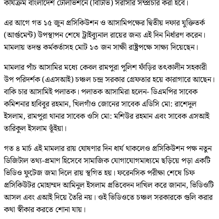
কার্যক্রম বাংলাদেশ টেলিভিশনে (বিটিভি) সরাসরি সম্প্রচার করা হবে।
এর আগে গত ১৫ জুন প্রসিকিউশন ও আসামিপক্ষের দ্বিতীয় দফার যুক্তিতর্ক
(আর্গুমেন্ট) উপস্থাপন শেষে ট্রাইব্যুনাল রায়ের জন্য এই দিন নির্ধারণ করেন।
মামলায় তদন্ত কর্মকর্তাসহ মোট ১৩ জন সাক্ষী রাষ্ট্রপক্ষে সাক্ষ্য দিয়েছেন।
মামলার পাঁচ আসামির মধ্যে কেবল রামপুরা পুলিশ ফাঁড়ির তৎকালীন সহকারী
উপ পরিদর্শক (এএসআই) চঞ্চল চন্দ্র সরকার গ্রেফতার হয়ে কারাগারে আছেন।
বাকি চার আসামিই পলাতক। পলাতক আসামিরা হলেন- ডিএমপির সাবেক
কমিশনার হাবিবুর রহমান, খিলগাঁও জোনের সাবেক এডিসি মো: রাশেদুল
ইসলাম, রামপুরা থানার সাবেক ওসি মো: মশিউর রহমান এবং সাবেক এসআই
তারিকুল ইসলাম ভূঁইয়া।
গত ৪ মার্চ এই মামলার রায় ঘোষণার দিন ধার্য থাকলেও প্রসিকিউশন পক্ষ নতুন
ডিজিটাল তথ্য-প্রমাণ হিসেবে সামাজিক যোগাযোগমাধ্যমে ছড়িয়ে পড়া একটি
ভিডিও ফুটেজ জমা দিলে রায় স্থগিত হয়। ফরেনসিক পরীক্ষা শেষে চিফ
প্রসিকিউটর মোহাম্মদ আমিনুল ইসলাম প্রতিবেদন দাখিল করে জানান, ভিডিওটি
আসল এবং এআই দিয়ে তৈরি নয়। ওই ভিডিওতে চঞ্চল সরকারকে গুলি করার
কথা স্বীকার করতে শোনা যায়।