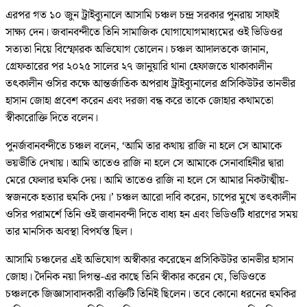
এরপর গত ১০ জুন ট্রাইব্যুনালে আসামি চঞ্চল চন্দ্র সরকার পুনরায় সাফাই
সাক্ষ্য দেন। জবানবন্দীতে তিনি সামাজিক যোগাযোগমাধ্যমের ওই ভিডিওর
সত্যতা নিয়ে বিস্ফোরক অভিযোগ তোলেন। চঞ্চল আদালতকে জানান,
গ্রেফতারের পর ২০২৫ সালের ২৭ জানুয়ারি থানা হেফাজতে থাকাকালীন
তৎকালীন ওসির কক্ষে আন্তর্জাতিক অপরাধ ট্রাইব্যুনালের প্রসিকিউটর তানভীর
হাসান জোহা প্রবেশ করেন এবং দরজা বন্ধ করে তাকে জোহার কথামতো
স্বীকারোক্তি দিতে বলেন।
পুনর্জবানবন্দীতে চঞ্চল বলেন, ‘আমি তার কথায় রাজি না হলে সে আমাকে
ভয়ভীতি দেখায়। আমি তাতেও রাজি না হলে সে আমাকে সেনাবাহিনীর দ্বারা
মেরে ফেলার হুমকি দেয়। আমি তাতেও রাজি না হলে সে আমার নিকটাত্মীয়-
স্বজনকে হত্যার হুমকি দেয়।’ চঞ্চল আরো দাবি করেন, চাপের মুখে তৎকালীন
ওসির পরামর্শে তিনি ওই জবানবন্দী দিতে বাধ্য হন এবং ভিডিওটি ধারণের সময়
তার মানসিক অবস্থা বিপর্যস্ত ছিল।
আসামি চঞ্চলের এই অভিযোগ অস্বীকার করেছেন প্রসিকিউটর তানভীর হাসান
জোহা। দৈনিক নয়া দিগন্ত-এর কাছে তিনি স্বীকার করেন যে, ভিডিওতে
চঞ্চলকে জিজ্ঞাসাবাদকারী ব্যক্তিটি তিনিই ছিলেন। তবে কোনো ধরনের হুমকির