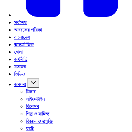
সর্বশেষ
আজকের পত্রিকা
বাংলাদেশ
আন্তর্জাতিক
খেলা
অর্থনীতি
মতামত
ভিডিও
অন্যান্য
ফিচার
লাইফস্টাইল
বিনোদন
শিল্প ও সাহিত্য
বিজ্ঞান ও প্রযুক্তি
ফটো