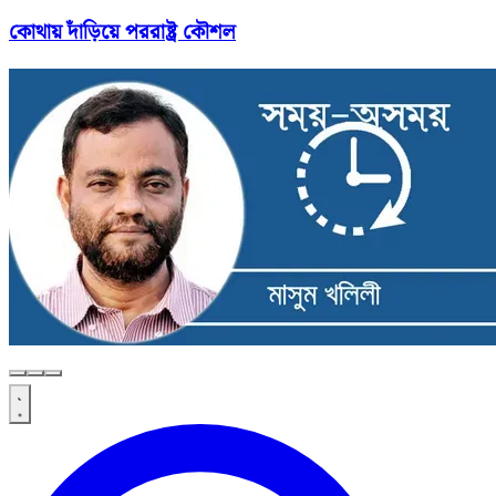
কোথায় দাঁড়িয়ে পররাষ্ট্র কৌশল