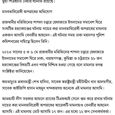
ভুয়া পিএইচডি নেয়ার ঘটনাও রয়েছে।
মানবতাবিরোধী অপরাধের অভিযোগ
রাজধানীর মতিঝিলের শাপলা চত্বরে হেফাজতে ইসলামের সমাবেশ ঘিরে
সংঘটিত হত্যাকাণ্ডের ঘটনায় দায়ের করা মানবতাবিরোধী অপরাধের মামলার
একজন আসামি বেনজীর আহমেদ। এই ঘটনার সময় ঢাকা মহানগর পুলিশ
কমিশনারের দায়িত্বে ছিলেন তিনি।
২০১৩ সালের ৫ ও ৬ মে রাজধানীর মতিঝিলের শাপলা চত্বরে হেফাজতে
ইসলামের সমাবেশ ঘিরে ঢাকা, নারায়ণগঞ্জ, কুমিল্লা ও চট্টগ্রামে ৫৮ জন
হত্যাকাণ্ডের বিষয়টি এখন পর্যন্ত নিশ্চিত হওয়া গেছে বলে মামলার তদন্ত
সংশ্লিষ্টরা জানিয়েছেন।
ক্ষমতাচ্যুত প্রধানমন্ত্রী শেখ হাসিনা, সাবেক স্বরাষ্ট্রমন্ত্রী মহীউদ্দীন খান আলমগীর,
সাবেক আইজিপি হাসান মাহমুদ খন্দকারসহ অনেকে এই মামলার আসামি।
আওয়ামী লীগ সরকার আমলে র‌্যাবের টিএফআই সেলে গুম করে রাখার ঘটনায়
দায়ের করা মানবতাবিরোধী অপরাধের আরেকটি মামলায়ও বেনজীর আহমেদ
আসামি। এই মামলায় মোট আসামি ১৭ জন। এর মধ্যে ১২ জন সেনাকর্মকর্তা।