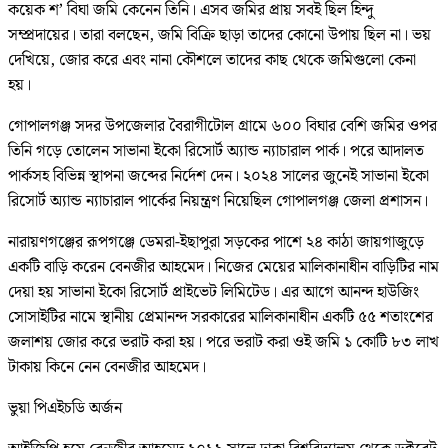
কয়েক শ’ বিঘা জমি কেনেন তিনি। এসব জমির প্রায় সবই ছিল হিন্দু
সম্প্রদায়ের। তারা বলছেন, জমি বিক্রি ছাড়া তাদের কোনো উপায় ছিল না। ভয়
দেখিয়ে, জোর করে এবং নানা কৌশলে তাদের কাছ থেকে জমিগুলো কেনা
হয়।
গোপালগঞ্জ সদর উপজেলার বৈরাগীটোল গ্রামে ৬০০ বিঘার বেশি জমির ওপর
তিনি গড়ে তোলেন সাভানা ইকো রিসোর্ট অ্যান্ড ন্যাচারাল পার্ক। পরে আদালত
পার্কসহ বিভিন্ন স্থাপনা জব্দের নির্দেশ দেন। ২০২৪ সালের জুনেই সাভানা ইকো
রিসোর্ট অ্যান্ড ন্যাচারাল পার্কের নিয়ন্ত্রণ নিয়েছিল গোপালগঞ্জ জেলা প্রশাসন।
নারায়ণগঞ্জের রূপগঞ্জে ডেমরা-ইছাপুরা সড়কের পাশে ২৪ কাঠা জায়গাজুড়ে
একটি বাড়ি করেন বেনজীর আহমেদ। নিজের মেয়ের মালিকানাধীন বাড়িটির নাম
দেয়া হয় সাভানা ইকো রিসোর্ট প্রাইভেট লিমিটেড। এর আগে আনন্দ হাউজিং
সোসাইটির নামে স্থানীয় প্রেমানন্দ সরকারের মালিকানাধীন একটি ৫৫ শতাংশের
জলাশয় জোর করে ভরাট করা হয়। পরে ভরাট করা ওই জমি ১ কোটি ৮৩ লাখ
টাকায় কিনে নেন বেনজীর আহমেদ।
ভুয়া পিএইচডি অর্জন