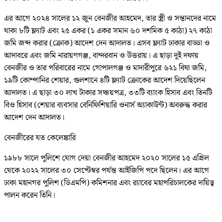
এর আগে ২০২৪ সালের ১২ জুন বেনজীর আহমেদ, তার স্ত্রী ও সন্তানদের নামে
থাকা ৮টি ফ্ল্যাট এবং ২৫ একর (১ একর সমান ৬০ দশমিক ৫ কাঠা) ২৭ কাঠা
জমি জব্দ করার (ক্রোক) আদেশ দেন আদালত। এসব ফ্ল্যাট ঢাকার বাড্ডা ও
আদাবরে এবং জমি নারায়ণগঞ্জ, বান্দরবান ও উত্তরায়। এ ছাড়া দুই দফায়
বেনজীর ও তার পরিবারের নামে গোপালগঞ্জ ও মাদারীপুরে ৬২১ বিঘা জমি,
১৯টি কোম্পানির শেয়ার, গুলশানে ৪টি ফ্ল্যাট ক্রোকের আদেশ দিয়েছিলেন
আদালত। এ ছাড়া ৩০ লাখ টাকার সঞ্চয়পত্র, ৩৩টি ব্যাংক হিসাব এবং তিনটি
বিও হিসাব (শেয়ার ব্যবসার বেনিফিশিয়ারি ওনার্স অ্যাকাউন্ট) অবরুদ্ধ করার
আদেশ দেন আদালত।
বেনজীরের যত কেলেঙ্কারি
১৯৮৮ সালে পুলিশে যোগ দেয়া বেনজীর আহমেদ ২০২০ সালের ১৫ এপ্রিল
থেকে ২০২২ সালের ৩০ সেপ্টেম্বর পর্যন্ত আইজিপি পদে ছিলেন। এর আগে
ঢাকা মহানগর পুলিশ (ডিএমপি) কমিশনার এবং র‌্যাবের মহাপরিচালকের দায়িত্ব
পালন করেন তিনি।