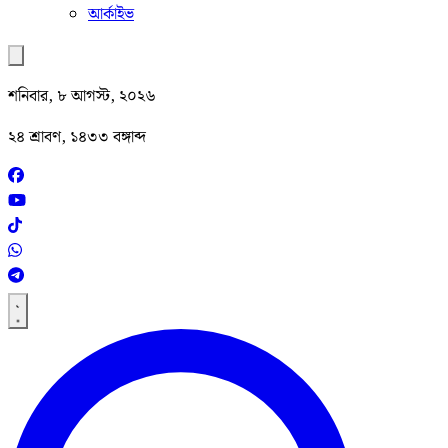
আর্কাইভ
শনিবার, ৮ আগস্ট, ২০২৬
২৪ শ্রাবণ, ১৪৩৩ বঙ্গাব্দ