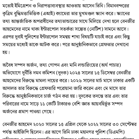
মতোই ইমিগ্রেশন ও নিরাপত্তাব্যবস্থার আওতায় আসেন তিনি। বিমানবন্দরের
কৃত্রিম বুদ্ধিমত্তাভিত্তিক (এআই) ক্যামেরা তার মুখমণ্ডল স্ক্যান করে। স্ক্যানের
তথ্য আন্তর্জাতিক অপরাধীদের তথ্যভান্ডারের সাথে মিলিয়ে দেখা হলে বেনজীর
আহমেদের নামে থাকা ইন্টারপোল সতর্কতা সঙ্কেত (নোটিশ) সামনে আসে।
এরপর দুবাই পুলিশের ইন্টারপোল সমন্বয় শাখা বিষয়টি যাচাই করে এবং কিছু
সময়ের মধ্যেই তাকে আটক করে। পরে আনুষ্ঠানিকভাবে গ্রেফতার দেখানো
হয়।
অবৈধ সম্পদ অর্জন, তথ্য গোপন এবং মানি লন্ডারিংয়ের (অর্থ পাচার)
অভিযোগে দুর্নীতি দমন কমিশন (দুদক) ২০২৪ সালের ১৫ ডিসেম্বর বেনজীর
আহমেদের বিরুদ্ধে মামলা দায়ের করে। ২০২৬ সালের মার্চ মাসে ঢাকার একটি
আদালত তার বিরুদ্ধে গ্রেফতারি পরোয়ানা জারি করেন এবং মে মাসে তার
বিরুদ্ধে আনুষ্ঠানিকভাবে চার্জ গঠন করা হয়। দুদকের তদন্তে তার এবং তার
পরিবারের নামে সাড়ে ১১ কোটি টাকারও বেশি জ্ঞাত আয়বহির্ভূত সম্পদ
অর্জনের প্রমাণ পাওয়া গেছে।
বেনজীর আহমেদ ২০২০ সালের ১৫ এপ্রিল থেকে ২০২২ সালের ৩০ সেপ্টেম্বর
পর্যন্ত আইজিপি ছিলেন। এর আগে তিনি ঢাকা মহানগর পুলিশ (ডিএমপি)