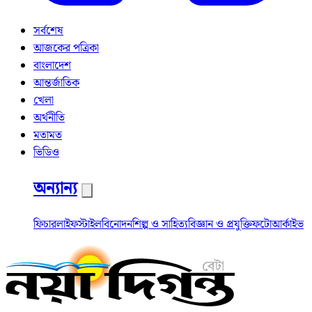
সর্বশেষ
আজকের পত্রিকা
বাংলাদেশ
আন্তর্জাতিক
খেলা
অর্থনীতি
মতামত
ভিডিও
অন্যান্য
ফিচার
লাইফস্টাইল
বিনোদন
শিল্প ও সাহিত্য
বিজ্ঞান ও প্রযুক্তি
ফটো
আর্কাইভ