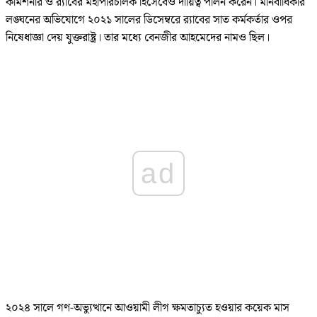
কমিশনার ও র‌্যাবের মহাপরিচালক হিসেবেও দায়িত্ব পালন করেন। মানবাধিকার
লঙ্ঘনের অভিযোগে ২০২১ সালের ডিসেম্বরে র‌্যাবের সাত কর্মকর্তার ওপর
নিষেধাজ্ঞা দেয় যুক্তরাষ্ট্র। তার মধ্যে বেনজীর আহমেদের নামও ছিল।
ad
২০২৪ সালে গণ-অভ্যুত্থানে আওয়ামী লীগ ক্ষমতাচ্যুত হওয়ার কয়েক মাস