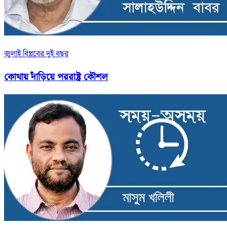
জুলাই বিপ্লবের দুই বছর
কোথায় দাঁড়িয়ে পররাষ্ট্র কৌশল