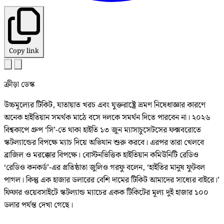
Copy link
ক্রীড়া ডেস্ক
উচ্চমূল্যের টিকিট, যাতায়াত খরচ এবং যুক্তরাষ্ট্রে ভ্রমণ নিষেধাজ্ঞার কারণে
অনেক হাইতিয়ান সমর্থক মাঠে বসে দলকে সমর্থন দিতে পারবেন না। ২০২৬
বিশ্বকাপে গ্রুপ ‘সি’-তে থাকা হাইতি ১৩ জুন ম্যাসাচুসেটসের ফক্সবরোতে
স্কটল্যান্ডের বিপক্ষে ম্যাচ দিয়ে অভিযান শুরু করবে। এরপর তারা খেলবে
ব্রাজিল ও মরক্কোর বিপক্ষে। বোস্টনভিত্তিক হাইতিয়ান কমিউনিটি রেডিও
‘রেডিও কনকর্ড’-এর প্রতিষ্ঠাতা জুলিও গরফু বলেন, ‘হাইতির মানুষ ফুটবল
পাগল। কিন্তু এক হাজার ডলারের বেশি দামের টিকিট আমাদের সাধ্যের বাইরে।’
ফিফার ওয়েবসাইটে স্কটল্যান্ড ম্যাচের একক টিকিটের মূল্য দুই হাজার ১০০
ডলার পর্যন্ত দেখা গেছে।