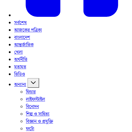
সর্বশেষ
আজকের পত্রিকা
বাংলাদেশ
আন্তর্জাতিক
খেলা
অর্থনীতি
মতামত
ভিডিও
অন্যান্য
ফিচার
লাইফস্টাইল
বিনোদন
শিল্প ও সাহিত্য
বিজ্ঞান ও প্রযুক্তি
ফটো