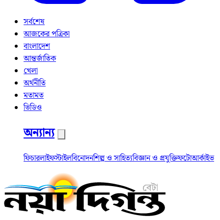
সর্বশেষ
আজকের পত্রিকা
বাংলাদেশ
আন্তর্জাতিক
খেলা
অর্থনীতি
মতামত
ভিডিও
অন্যান্য
ফিচার
লাইফস্টাইল
বিনোদন
শিল্প ও সাহিত্য
বিজ্ঞান ও প্রযুক্তি
ফটো
আর্কাইভ