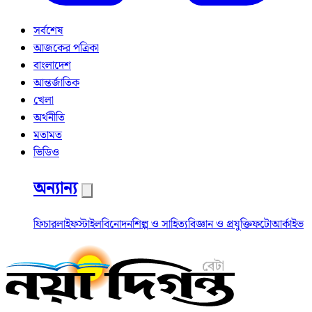
সর্বশেষ
আজকের পত্রিকা
বাংলাদেশ
আন্তর্জাতিক
খেলা
অর্থনীতি
মতামত
ভিডিও
অন্যান্য
ফিচার
লাইফস্টাইল
বিনোদন
শিল্প ও সাহিত্য
বিজ্ঞান ও প্রযুক্তি
ফটো
আর্কাইভ