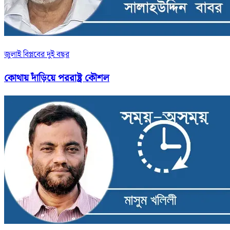
জুলাই বিপ্লবের দুই বছর
কোথায় দাঁড়িয়ে পররাষ্ট্র কৌশল