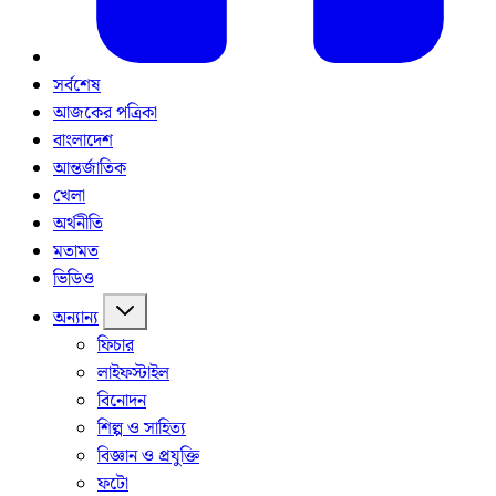
সর্বশেষ
আজকের পত্রিকা
বাংলাদেশ
আন্তর্জাতিক
খেলা
অর্থনীতি
মতামত
ভিডিও
অন্যান্য
ফিচার
লাইফস্টাইল
বিনোদন
শিল্প ও সাহিত্য
বিজ্ঞান ও প্রযুক্তি
ফটো