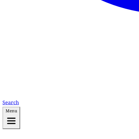
Search
Menu