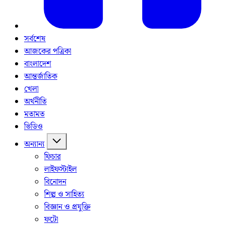
সর্বশেষ
আজকের পত্রিকা
বাংলাদেশ
আন্তর্জাতিক
খেলা
অর্থনীতি
মতামত
ভিডিও
অন্যান্য
ফিচার
লাইফস্টাইল
বিনোদন
শিল্প ও সাহিত্য
বিজ্ঞান ও প্রযুক্তি
ফটো