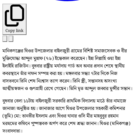
Copy link
মানিকগঞ্জের ঘিওর উপজেলার বাইলজুরী গ্রামের বিশিষ্ট সমাজসেবক ও বীর
মুক্তিযোদ্ধা আব্দুল মুন্নাফ (৭৬) ইন্তেকাল করেছেন। ইন্না লিল্লাহি ওয়া ইন্না
ইলাইহি রাজিউন। বুধবার রাষ্ট্রীয় মর্যাদায় গার্ড অব অনার প্রদান শেষে স্থানীয়
কবরস্থানে তাঁর দাফন সম্পন্ন করা হয়। মঙ্গলবার সন্ধ্যা ৭টার দিকে নিজ
বাসভবনে তিনি শেষ নিঃশ্বাস ত্যাগ করেন। তিনি স্ত্রী, সন্তানসহ অসংখ্য
আত্মীয়স্বজন ও গুণগ্রাহী রেখে গেছেন। তিনি মৃত আব্দুল জব্বার মুন্সীর সন্তান।
বুধবার বেলা ১১টায় বাইলজুরী সরকারি প্রাথমিক বিদ্যালয় মাঠে তাঁর নামাজে
জানাজা অনুষ্ঠিত হয়। জানাজার আগে ঘিওর উপজেলার সহকারী কমিশনার
(ভূমি) মো: তানভীর ইসলাম এবং ঘিওর থানার ওসি মীর মাহবুবুর রহমান
মরহুমের কফিনে পুষ্পস্তবক অর্পণ করে শেষ শ্রদ্ধা জানান। ঘিওর (মানিকগঞ্জ)
সংবাদদাতা।