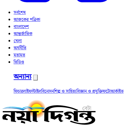
সর্বশেষ
আজকের পত্রিকা
বাংলাদেশ
আন্তর্জাতিক
খেলা
অর্থনীতি
মতামত
ভিডিও
অন্যান্য
ফিচার
লাইফস্টাইল
বিনোদন
শিল্প ও সাহিত্য
বিজ্ঞান ও প্রযুক্তি
ফটো
আর্কাইভ