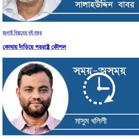
জুলাই বিপ্লবের দুই বছর
কোথায় দাঁড়িয়ে পররাষ্ট্র কৌশল