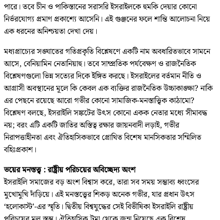
পারে। তবে চীন ও পাকিস্তানের সরাসরি ইসরাইলকে হুমকি দেয়ার কোনো
নির্ভরযোগ্য প্রমাণ প্রকাশ্যে আসেনি। এই গুঞ্জনের ফলে শান্তি আলোচনা নিয়ে
এক ধরনের অনিশ্চয়তা দেখা দেয়।
মধ্যপ্রাচ্যের সঙ্ঘাতের গতিপ্রকৃতি বিশ্লেষণে একটি নাম অবধারিতভাবে সামনে
আসে, বেনিয়ামিন নেতানিয়াহু। তবে সাম্প্রতিক পর্যবেক্ষণ ও রাজনৈতিক
বিশ্লেষণগুলো ভিন্ন সত্যের দিকে ইঙ্গিত করছে। ইসরাইলের বর্তমান নীতি ও
আগ্রাসী অবস্থানের মূলে কি কেবল এক ব্যক্তির রাজনৈতিক উচ্চাকাঙ্ক্ষা? নাকি
এর পেছনে রয়েছে আরো গভীর কোনো সামাজিক-মনস্তাত্ত্বিক কাঠামো?
বিশ্লেষণ বলছে, ইসরাইলি সঙ্কটের উৎস কোনো একক নেতার মধ্যে সীমাবদ্ধ
নয়; বরং এটি একটি জাতির অস্তিত্ব রক্ষার জায়নবাদী লড়াই, গভীর
নিরাপত্তাহীনতা এবং ঐতিহাসিকভাবে প্রোথিত বিশেষ মানসিকতার সম্মিলিত
বহিঃপ্রকাশ।
ভয়ের মনস্তত্ত্ব : রাষ্ট্রীয় পরিচয়ের অবিচ্ছেদ্য অংশ
ইসরাইলি সমাজের বড় অংশ বিশ্বাস করে, তারা সব সময় সম্ভাব্য ধ্বংসের
মুখোমুখি দাঁড়িয়ে। এই মনস্তত্ত্বের শিকড় অনেক গভীর, যার প্রধান উৎস
‘হলোকাস্ট’-এর স্মৃতি। দ্বিতীয় বিশ্বযুদ্ধের সেই বিভীষিকা ইসরাইলি রাষ্ট্রীয়
পরিচয়ের মূল স্তম্ভ। ঐতিহাসিক ট্রমা থেকে জন্ম নিয়েছে এক বিশেষ