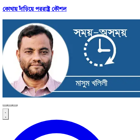
কোথায় দাঁড়িয়ে পররাষ্ট্র কৌশল