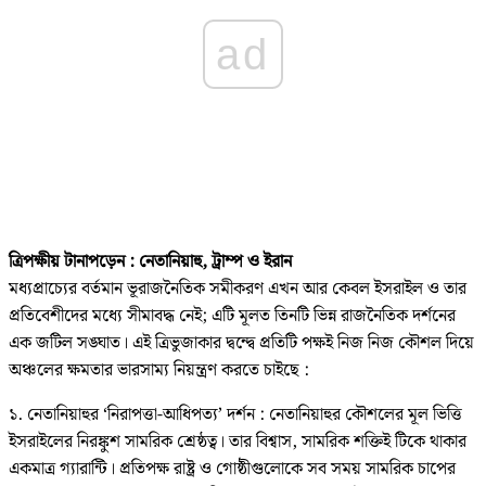
ad
ত্রিপক্ষীয় টানাপড়েন : নেতানিয়াহু, ট্রাম্প ও ইরান
মধ্যপ্রাচ্যের বর্তমান ভূরাজনৈতিক সমীকরণ এখন আর কেবল ইসরাইল ও তার
প্রতিবেশীদের মধ্যে সীমাবদ্ধ নেই; এটি মূলত তিনটি ভিন্ন রাজনৈতিক দর্শনের
এক জটিল সঙ্ঘাত। এই ত্রিভুজাকার দ্বন্দ্বে প্রতিটি পক্ষই নিজ নিজ কৌশল দিয়ে
অঞ্চলের ক্ষমতার ভারসাম্য নিয়ন্ত্রণ করতে চাইছে :
১. নেতানিয়াহুর ‘নিরাপত্তা-আধিপত্য’ দর্শন : নেতানিয়াহুর কৌশলের মূল ভিত্তি
ইসরাইলের নিরঙ্কুশ সামরিক শ্রেষ্ঠত্ব। তার বিশ্বাস, সামরিক শক্তিই টিকে থাকার
একমাত্র গ্যারান্টি। প্রতিপক্ষ রাষ্ট্র ও গোষ্ঠীগুলোকে সব সময় সামরিক চাপের