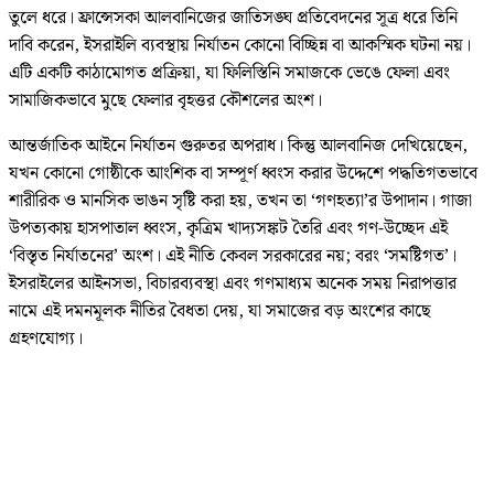
তুলে ধরে। ফ্রান্সেসকা আলবানিজের জাতিসঙ্ঘ প্রতিবেদনের সূত্র ধরে তিনি
দাবি করেন, ইসরাইলি ব্যবস্থায় নির্যাতন কোনো বিচ্ছিন্ন বা আকস্মিক ঘটনা নয়।
এটি একটি কাঠামোগত প্রক্রিয়া, যা ফিলিস্তিনি সমাজকে ভেঙে ফেলা এবং
সামাজিকভাবে মুছে ফেলার বৃহত্তর কৌশলের অংশ।
আন্তর্জাতিক আইনে নির্যাতন গুরুতর অপরাধ। কিন্তু আলবানিজ দেখিয়েছেন,
যখন কোনো গোষ্ঠীকে আংশিক বা সম্পূর্ণ ধ্বংস করার উদ্দেশে পদ্ধতিগতভাবে
শারীরিক ও মানসিক ভাঙন সৃষ্টি করা হয়, তখন তা ‘গণহত্যা’র উপাদান। গাজা
উপত্যকায় হাসপাতাল ধ্বংস, কৃত্রিম খাদ্যসঙ্কট তৈরি এবং গণ-উচ্ছেদ এই
‘বিস্তৃত নির্যাতনের’ অংশ। এই নীতি কেবল সরকারের নয়; বরং ‘সমষ্টিগত’।
ইসরাইলের আইনসভা, বিচারব্যবস্থা এবং গণমাধ্যম অনেক সময় নিরাপত্তার
নামে এই দমনমূলক নীতির বৈধতা দেয়, যা সমাজের বড় অংশের কাছে
গ্রহণযোগ্য।