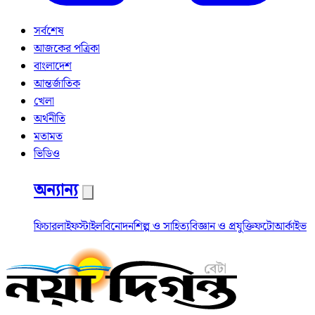
সর্বশেষ
আজকের পত্রিকা
বাংলাদেশ
আন্তর্জাতিক
খেলা
অর্থনীতি
মতামত
ভিডিও
অন্যান্য
ফিচার
লাইফস্টাইল
বিনোদন
শিল্প ও সাহিত্য
বিজ্ঞান ও প্রযুক্তি
ফটো
আর্কাইভ