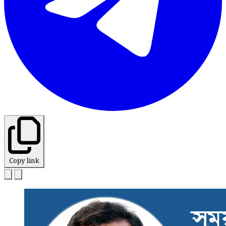
Copy link