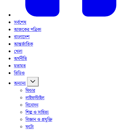
সর্বশেষ
আজকের পত্রিকা
বাংলাদেশ
আন্তর্জাতিক
খেলা
অর্থনীতি
মতামত
ভিডিও
অন্যান্য
ফিচার
লাইফস্টাইল
বিনোদন
শিল্প ও সাহিত্য
বিজ্ঞান ও প্রযুক্তি
ফটো