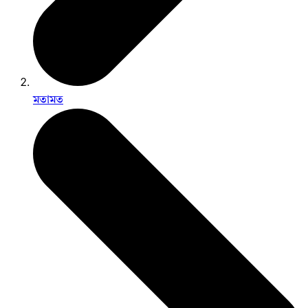
মতামত