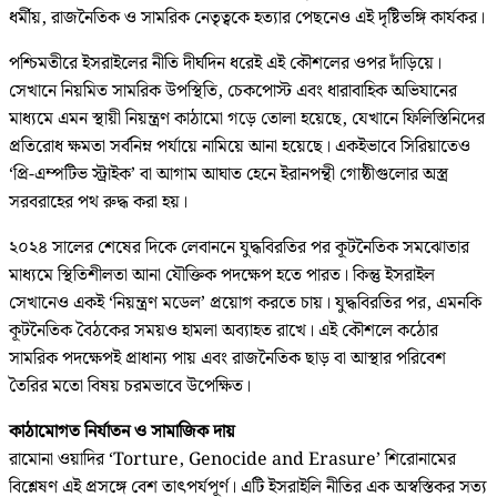
ধর্মীয়, রাজনৈতিক ও সামরিক নেতৃত্বকে হত্যার পেছনেও এই দৃষ্টিভঙ্গি কার্যকর।
পশ্চিমতীরে ইসরাইলের নীতি দীর্ঘদিন ধরেই এই কৌশলের ওপর দাঁড়িয়ে।
সেখানে নিয়মিত সামরিক উপস্থিতি, চেকপোস্ট এবং ধারাবাহিক অভিযানের
মাধ্যমে এমন স্থায়ী নিয়ন্ত্রণ কাঠামো গড়ে তোলা হয়েছে, যেখানে ফিলিস্তিনিদের
প্রতিরোধ ক্ষমতা সর্বনিম্ন পর্যায়ে নামিয়ে আনা হয়েছে। একইভাবে সিরিয়াতেও
‘প্রি-এম্পটিভ স্ট্রাইক’ বা আগাম আঘাত হেনে ইরানপন্থী গোষ্ঠীগুলোর অস্ত্র
সরবরাহের পথ রুদ্ধ করা হয়।
২০২৪ সালের শেষের দিকে লেবাননে যুদ্ধবিরতির পর কূটনৈতিক সমঝোতার
মাধ্যমে স্থিতিশীলতা আনা যৌক্তিক পদক্ষেপ হতে পারত। কিন্তু ইসরাইল
সেখানেও একই ‘নিয়ন্ত্রণ মডেল’ প্রয়োগ করতে চায়। যুদ্ধবিরতির পর, এমনকি
কূটনৈতিক বৈঠকের সময়ও হামলা অব্যাহত রাখে। এই কৌশলে কঠোর
সামরিক পদক্ষেপই প্রাধান্য পায় এবং রাজনৈতিক ছাড় বা আস্থার পরিবেশ
তৈরির মতো বিষয় চরমভাবে উপেক্ষিত।
কাঠামোগত নির্যাতন ও সামাজিক দায়
রামোনা ওয়াদির ‘Torture, Genocide and Erasure’ শিরোনামের
বিশ্লেষণ এই প্রসঙ্গে বেশ তাৎপর্যপূর্ণ। এটি ইসরাইলি নীতির এক অস্বস্তিকর সত্য