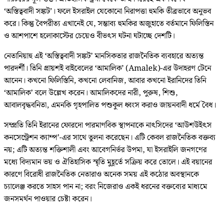
‘অস্তিত্ববাদী সঙ্কট’। ফলে ইসরাইল যেকোনো নিরাপত্তা হুমকি তীব্রভাবে অনুভব
করে। কিন্তু বৈপরীত্য এখানেই যে, সম্ভাব্য হুমকির অজুহাতে বর্তমানে ফিলিস্তিন
ও আশপাশে হলোকাস্টের চেয়েও বীভৎস ঘটনা ঘটাচ্ছে দেশটি।
নেতানিয়াহু এই ‘অস্তিত্ববাদী সঙ্কট’ মানসিকতার রাজনৈতিক ব্যবহারে অত্যন্ত
পারদর্শী। তিনি প্রায়শই বাইবেলের ‘আমালিক’ (Amalek)-এর উদাহরণ টেনে
আনেন। কখনো ফিলিস্তিনি, কখনো লেবানিজ, আবার কখনো ইরানিদের তিনি
‘আমালিক’ বলে উল্লেখ করেন। আমালিকদের নারী, পুরুষ, শিশু,
আবালবৃদ্ধবনিতা, এমনকি গৃহপালিত পশুকুল ধ্বংস করাও জায়নবাদী ধর্মে বৈধ।
সম্প্রতি তিনি ইরানের ফোরদো পারমাণবিক স্থাপনাকে নাৎসিদের ‘আউশউইৎস
কনসেন্ট্রেশন ক্যাম্প’-এর সাথে তুলনা করেছেন। এটি কেবল রাজনৈতিক বক্তব্য
নয়; এটি অত্যন্ত শক্তিশালী এবং আবেগনির্ভর উপমা, যা ইসরাইলি জনগণের
মধ্যে বিদ্যমান ভয় ও ঐতিহাসিক স্মৃতি মুহূর্তে সক্রিয় করে তোলে। এই বয়ানের
কারণে বিরোধী রাজনৈতিক নেতারাও অনেক সময় এই কঠোর অবস্থানকে
চ্যালেঞ্জ করতে সাহস পান না; বরং নিজেরাও একই ধরনের বক্তব্যের মাধ্যমে
জনসমর্থন পাওয়ার চেষ্টা করেন।