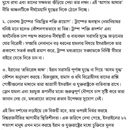
মুখে রাখা এবং তাদের সক্ষমতা গুঁড়িয়ে দেয়া তার লক্ষ্য। এই ‘আগাম আঘাত’
নীতি অঞ্চলটিকে দীর্ঘমেয়াদি যুদ্ধের দিকে ঠেলে দিচ্ছে।
২. ডোনাল্ড ট্রাম্পের ‘নিয়ন্ত্রিত শক্তি প্রয়োগ’ : ট্রাম্পের অবস্থান নেতানিয়াহুর
ঘনিষ্ঠ মনে হলেও কৌশলগতভাবে তা ভিন্ন। ট্রাম্প ‘শক্তি প্রদর্শন’ এবং
অর্থনৈতিক চাপ পছন্দ করলেও দীর্ঘস্থায়ী ও ব্যয়বহুল সরাসরি যুদ্ধে জড়ানোর
ঘোর বিরোধী। সম্প্রতি লেবাননে বড় ধরনের হামলার বিষয়ে ইসরাইলকে তার
প্রকাশ্যে সতর্ক করাই প্রমাণ করে, ট্রাম্প মধ্যপ্রাচ্যে সঙ্ঘাতকে নির্দিষ্ট সীমার
বাইরে যেতে দিতে চান না।
৩. ইরানের ‘প্রতিরোধ অক্ষ’ : ইরান সরাসরি পূর্ণাঙ্গ যুদ্ধে না গিয়ে ‘অসম যুদ্ধ’
কৌশল অনুসরণ করছে। হিজবুল্লাহ, হামাস ও হুথি বিদ্রোহীসহ তাদের প্রক্সি
গোষ্ঠীগুলোর মাধ্যমে তারা আগ্রাসী ইসরাইল ও যুক্তরাষ্ট্রকে ব্যতিব্যস্ত রাখে।
ড্রোন হামলা এবং হরমুজ প্রণালীর মতো গুরুত্বপূর্ণ নৌপথে চাপ সৃষ্টি করে তারা
জানান দেয় যে, মধ্যপ্রাচ্যে তাদের প্রভাব উপেক্ষার সুযোগ নেই।
এই তিন দর্শনের লড়াইয়ে কে বিজয়ী হবে, তার ওপরই নির্ভর করছে
বিশ্বরাজনীতির আগামীর স্থিতিশীলতা। এক জরিপে দেখা গেছে, ইসরাইলের ৮২
শতাংশ মানুষ এখন মনে করছে ইরান ও যুক্তরাষ্ট্রের মধ্যে চুক্তিতে মূলত