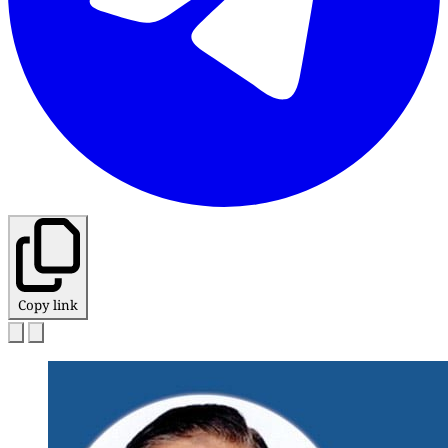
Copy link