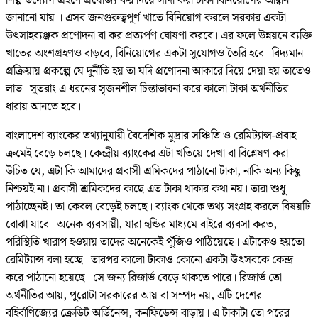
শিল্প উদ্যোগ গ্রহণে প্রযোজ্য কর দিয়ে সাদা করা টাকা বিনিয়োগের আহ্বান
জানানো যায় । এসব জনগুরুত্বপূর্ণ খাতে বিনিয়োগ করলে সরকার একটা
উৎসাহব্যঞ্জক প্রণোদনা বা কর প্রত্যর্পণ ঘোষণা করবে। এর ফলে উন্নয়নে ব্যক্তি
খাতের অংশগ্রহণও বাড়বে, বিনিয়োগের একটা সুযোগও তৈরি হবে। বিদ্যমান
প্রক্রিয়ায় প্রকল্পে যে দুর্নীতি হয় তা যদি প্রণোদনা আকারে দিয়ে দেয়া হয় তাতেও
লাভ। সুতরাং এ ধরনের সৃজনশীল চিন্তাভাবনা করে কালো টাকা অর্থনীতির
ধারায় আনতে হবে।
বাংলাদেশ ব্যাংকের তথ্যানুযায়ী বৈদেশিক মুদ্রার সঞ্চিতি ও রেমিট্যান্স-প্রবাহ
ক্রমেই বেড়ে চলছে। কেন্দ্রীয় ব্যাংকের এটা খতিয়ে দেখা বা বিশ্লেষণ করা
উচিত যে, এটা কি আমাদের প্রবাসী শ্রমিকদের পাঠানো টাকা, নাকি অন্য কিছু।
নিশ্চয়ই না। প্রবাসী শ্রমিকদের কাছে এত টাকা থাকার কথা নয়। তারা শুধু
পাঠাচ্ছেনই। তা কেবল বেড়েই চলছে। ব্যাংক থেকে তথ্য সংগ্রহ করলে বিষয়টি
বোঝা যাবে। অনেক ব্যবসায়ী, যারা হুন্ডির মাধ্যমে বাইরে ব্যবসা করত,
পরিস্থিতি খারাপ হওয়ায় তাদের অনেকেই পুঁজিও পাঠিয়েছে। এটাকেও হয়তো
রেমিট্যান্স বলা হচ্ছে। তারপর কালো টাকাও কোনো একটা উৎসবকে কেন্দ্র
করে পাঠানো হয়েছে। সে জন্য রিজার্ভ বেড়ে থাকতে পারে। রিজার্ভ তো
অর্থনীতির আয়, পুরোটা সরকারের আয় বা সম্পদ নয়, এটি দেশের
বহির্বাণিজ্যের ক্রেডিট অর্ডিনেন্স, কনফিডেন্স বাড়ায়। এ টাকাটা তো পরের