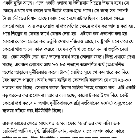
একটি যুক্তি আছে। এতে একটি এলাকা বা উদীয়মান শিল্পের উন্নয়ন হবে। সে
ক্ষেত্রে প্রথমে কর ধরলে তার উন্নতি ব্যাহত হতে পারে। সে জন্য সব দেশেই
ট্যাক্স হলিডের বিধান আছে। আমাদের দেশে এটাও ছিল বা কোনো ক্ষেত্রে
এখনো আছে। আর কর রেয়াত বা প্রত্যর্পণের ক্ষেত্রে প্রথম কর আদায় করা হয়,
পরে শিল্পের বা সেবার স্বার্থে ফেরত দেয়া হয়। এটাকে কর প্রত্যর্পন বলা হয়।
কোনো কোনো ক্ষেত্রে কর ভর্তুকি দেয়ার নজিরও আছে। রাষ্ট্র যদি মনে করে যে
কোনো খাত ভালো কাজ করছে। যেমন কৃষি খাতে প্রণোদনা বা ভর্তুকি দেয়া
হয়। কেন ভর্তুকি দেয়া হয়? তাদের সমর্থ করে তোলার জন্য। কিন্তু এখানে দেখা
যাচ্ছে, একজন লোকের প্রায় ৮০-৮৫ শতাংশ অপ্রদর্শিত অর্থ (অপ্রদর্শিত
অর্থের আড়ালে দুর্নীতিজাত কালো টাকা) ঘোষিত সুযোগে কম হারে কর দিয়ে
বৈধ করতে পারছে। অর্থাৎ অন্য ব্যক্তি বা কোম্পানি করদাতা যেখানে ২৫-৩০
শতাংশ কর দিচ্ছে, সেখানে কালো টাকার মালিক দিচ্ছে কমানো কর। এটি একটি
বড় ধরনের কর প্রণোদনা। আবার বলা হচ্ছে, কালো টাকার উৎস নিয়ে কেউ
কোনো প্রশ্ন করবে না অর্থাৎ দুর্নীতিবাজকে রাষ্ট্র সংবিধানের ২০(২) অনুচ্ছেদের
ব্যত্যয় ঘটিয়ে বরং ইমিউনিটি দিচ্ছে।
রাজস্ব আয়ের ক্ষেত্রে সাধারণত আমরা ফোর ‘আর’ এর কথা বলি। এক
রেভিনিউ আর্নিংস, দুই. রিডিস্ট্রিবিউশন, সমাজে যাতে সম্পদ কারো কাছে