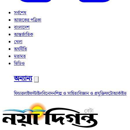
সর্বশেষ
আজকের পত্রিকা
বাংলাদেশ
আন্তর্জাতিক
খেলা
অর্থনীতি
মতামত
ভিডিও
অন্যান্য
ফিচার
লাইফস্টাইল
বিনোদন
শিল্প ও সাহিত্য
বিজ্ঞান ও প্রযুক্তি
ফটো
আর্কাইভ