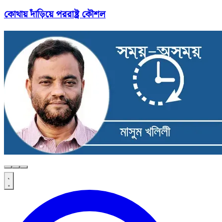
কোথায় দাঁড়িয়ে পররাষ্ট্র কৌশল