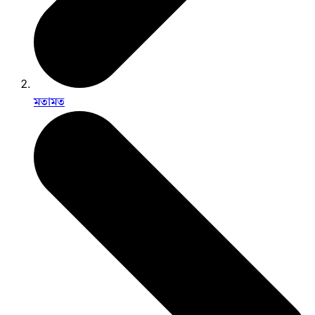
মতামত