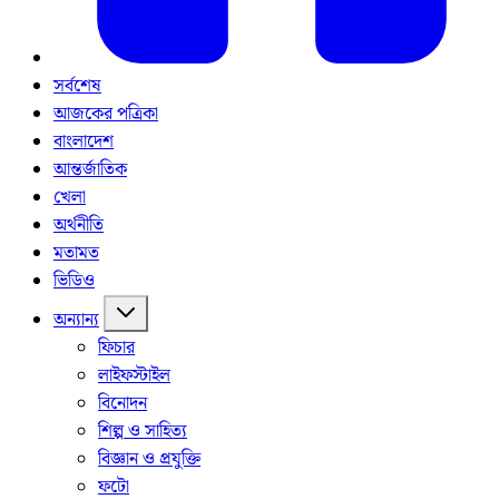
সর্বশেষ
আজকের পত্রিকা
বাংলাদেশ
আন্তর্জাতিক
খেলা
অর্থনীতি
মতামত
ভিডিও
অন্যান্য
ফিচার
লাইফস্টাইল
বিনোদন
শিল্প ও সাহিত্য
বিজ্ঞান ও প্রযুক্তি
ফটো