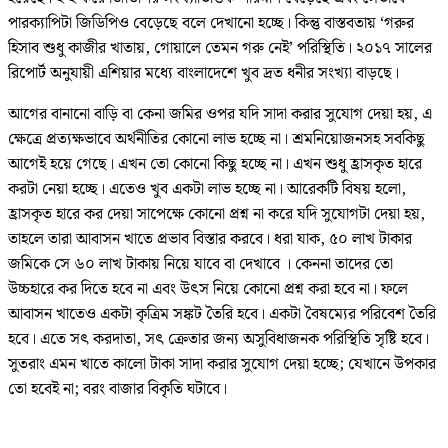
পারক্যাপিটা জিডিপিও বেড়েছে বলে দেখানো হচ্ছে। কিন্তু বাস্তবতায় ‘গরুর
হিসাব শুধু কাজীর খাতায়, গোয়ালে তেমন গরু নেই’ পরিস্থিতি। ২০১৭ সালের
রিপোর্ট অনুযায়ী এশিয়ার মধ্যে বাংলাদেশে খুব দ্রত ধনীর সংখ্যা বাড়ছে।
আগের বানানো বাড়ি বা কেনা জমির ওপর যদি সাদা করার সুযোগ দেয়া হয়, এ
ক্ষেত্রে প্রত্যক্ষভাবে অর্থনীতির কোনো লাভ হচ্ছে না। শ্রমনিয়োজনসহ সবকিছু
আগেই হয়ে গেছে। এখন তো কোনো কিছু হচ্ছে না। এখন শুধু হ্রাসকৃত হারে
করটা নেয়া হচ্ছে। এতেও খুব একটা লাভ হচ্ছে না। আরেকটি বিষয় হলো,
হ্রাসকৃত হারে কর দেয়া সাপেক্ষে কোনো প্রশ্ন না করে যদি সুযোগটা দেয়া হয়,
তাহলে তারা আবাসন খাতে প্রভাব বিস্তার করবে। ধরা যাক, ৫০ লাখ টাকার
জমিকে সে ৬০ লাখ টাকায় নিয়ে যাবে বা দেখাবে । কেননা তাদের তো
উচ্চহারে কর দিতে হবে না এবং উৎস নিয়ে কোনো প্রশ্ন করা হবে না। ফলে
আবাসন খাতেও একটা কৃত্রিম সঙ্কট তৈরি হবে। একটা বৈষম্যের পরিবেশ তৈরি
হবে। এতে সৎ করদাতা, সৎ ক্রেতার জন্য অসুবিধাজনক পরিস্থিতি সৃষ্টি হবে।
সুতরাং এমন খাতে কালো টাকা সাদা করার সুযোগ দেয়া হচ্ছে; যেখানে উপকার
তো হবেই না; বরং বাজার বিকৃতি ঘটাবে।