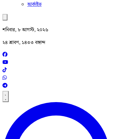
আর্কাইভ
শনিবার, ৮ আগস্ট, ২০২৬
২৪ শ্রাবণ, ১৪৩৩ বঙ্গাব্দ