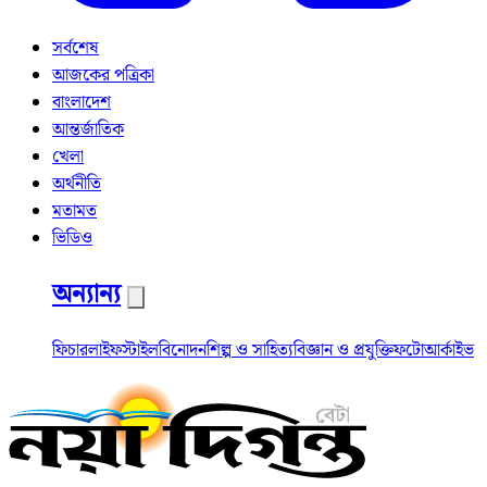
সর্বশেষ
আজকের পত্রিকা
বাংলাদেশ
আন্তর্জাতিক
খেলা
অর্থনীতি
মতামত
ভিডিও
অন্যান্য
ফিচার
লাইফস্টাইল
বিনোদন
শিল্প ও সাহিত্য
বিজ্ঞান ও প্রযুক্তি
ফটো
আর্কাইভ