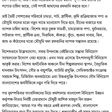
বেশি নেবে না, কারণ তারা নিজেরাই এ খাতে স্বয়ংসম্পূর্ণ। তাই তাদের যে
পণ্যের চাহিদা আছে, সেই পণ্যই আমাদের রফতানি করতে হবে।’
তাই তৈরী পোশাকের পরিবর্তে চামড়া, পাট, প্লাস্টিক, কৃষি প্রক্রিয়াজাত পণ্য ও
মৌসুমি ফলের মতো নতুন খাতে মনোযোগ দিতে হবে, চীনের বাজারে যার
ব্যাপক চাহিদা আছে। বিশেষ করে চুম্বক সামগ্রী, চামড়াজাত পণ্য, ফুটওয়্যার,
পাটজাত পণ্য, প্লাস্টিক দ্রব্য, সিরামিক, কাঁকড়া, কুঁচে, শুকনা খাবার, তিল,
আম ও কাঁঠালের মতো মৌসুমি ফল রফতানির ব্যাপক সম্ভাবনা রয়েছে।
বিশেষভাবে উল্লেখযোগ্য, সফর উপলক্ষে বেইজিংয়ে সম্ভাব্য বিনিয়োগ
সম্মেলনের উদ্যোগ নেয়া হয়েছে। এখন সময় এসেছে উৎপাদনমুখী বিনিয়োগ
আকৃষ্ট করার। বিশেষ অর্থনৈতিক অঞ্চলে চীনা শিল্পকারখানা স্থাপন, বৈদ্যুতিক
যানবাহন উৎপাদন, সৌর ও বায়ুশক্তি, ব্যাটারি প্রযুক্তি, সেমিকন্ডাক্টর-সংক্রান্ত
সহায়ক শিল্প, ডিজিটাল অবকাঠামো এবং উচ্চপ্রযুক্তি উৎপাদনে যৌথ বিনিয়োগ
বাংলাদেশের অর্থনীতিকে নতুন গতি দিতে পারে।
গত বৃহস্পতিবার সাংবাদিকদের নিয়ে কর্মশালায় বাংলাদেশ বিনিয়োগ উন্নয়ন
কর্তৃপক্ষ-বিডার নির্বাহী চেয়ারম্যান চৌধুরী আশিক মাহমুদ বিন হারুন
জানিয়েছেন, ‘আমরা গত পাঁচ বছরে একই প্রবণতা দেখছি, বাংলাদেশে