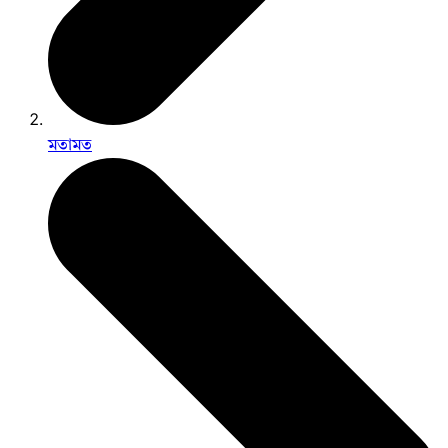
মতামত