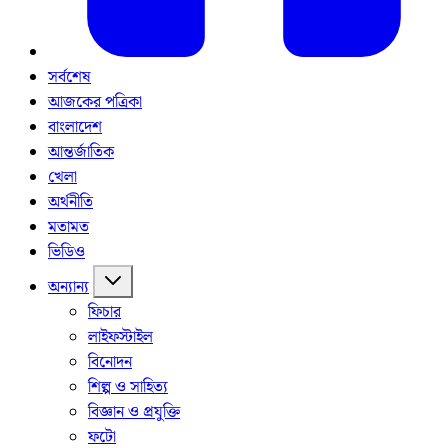
সর্বশেষ
আজকের পত্রিকা
বাংলাদেশ
আন্তর্জাতিক
খেলা
অর্থনীতি
মতামত
ভিডিও
অন্যান্য
ফিচার
লাইফস্টাইল
বিনোদন
শিল্প ও সাহিত্য
বিজ্ঞান ও প্রযুক্তি
ফটো