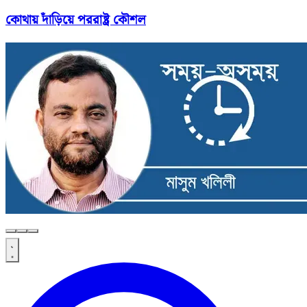
কোথায় দাঁড়িয়ে পররাষ্ট্র কৌশল