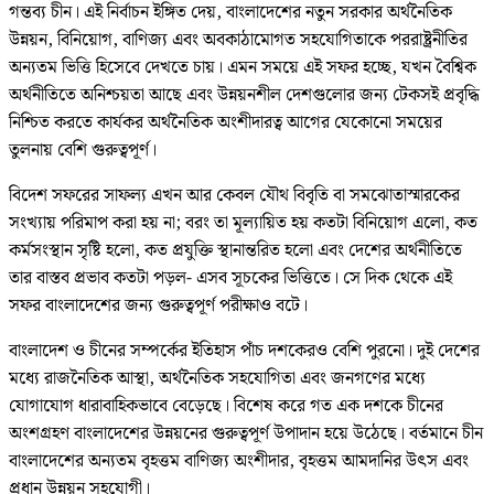
গন্তব্য চীন। এই নির্বাচন ইঙ্গিত দেয়, বাংলাদেশের নতুন সরকার অর্থনৈতিক
উন্নয়ন, বিনিয়োগ, বাণিজ্য এবং অবকাঠামোগত সহযোগিতাকে পররাষ্ট্রনীতির
অন্যতম ভিত্তি হিসেবে দেখতে চায়। এমন সময়ে এই সফর হচ্ছে, যখন বৈশ্বিক
অর্থনীতিতে অনিশ্চয়তা আছে এবং উন্নয়নশীল দেশগুলোর জন্য টেকসই প্রবৃদ্ধি
নিশ্চিত করতে কার্যকর অর্থনৈতিক অংশীদারত্ব আগের যেকোনো সময়ের
তুলনায় বেশি গুরুত্বপূর্ণ।
বিদেশ সফরের সাফল্য এখন আর কেবল যৌথ বিবৃতি বা সমঝোতাস্মারকের
সংখ্যায় পরিমাপ করা হয় না; বরং তা মূল্যায়িত হয় কতটা বিনিয়োগ এলো, কত
কর্মসংস্থান সৃষ্টি হলো, কত প্রযুক্তি স্থানান্তরিত হলো এবং দেশের অর্থনীতিতে
তার বাস্তব প্রভাব কতটা পড়ল- এসব সূচকের ভিত্তিতে। সে দিক থেকে এই
সফর বাংলাদেশের জন্য গুরুত্বপূর্ণ পরীক্ষাও বটে।
বাংলাদেশ ও চীনের সম্পর্কের ইতিহাস পাঁচ দশকেরও বেশি পুরনো। দুই দেশের
মধ্যে রাজনৈতিক আস্থা, অর্থনৈতিক সহযোগিতা এবং জনগণের মধ্যে
যোগাযোগ ধারাবাহিকভাবে বেড়েছে। বিশেষ করে গত এক দশকে চীনের
অংশগ্রহণ বাংলাদেশের উন্নয়নের গুরুত্বপূর্ণ উপাদান হয়ে উঠেছে। বর্তমানে চীন
বাংলাদেশের অন্যতম বৃহত্তম বাণিজ্য অংশীদার, বৃহত্তম আমদানির উৎস এবং
প্রধান উন্নয়ন সহযোগী।