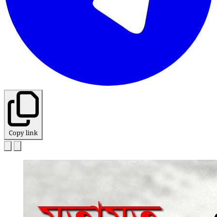
Copy link