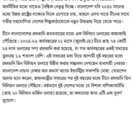
অর্থনীতির মতো খাতেও বৈশ্বিক নেতৃত্ব দিচ্ছে। বাংলাদেশ যদি ২০৪১ সালের
মধ্যে উন্নত রাষ্ট্রের লক্ষ্যের দিকে এগোতে চায়, তাহলে এসব খাতে চীনের সাথে
গভীর সহযোগিতা দেশের শিল্পকাঠামোকে নতুন উচ্চতায় নিয়ে যেতে পারে।
চীনে বাংলাদেশের রফতানি প্রথমবারের মতো এক বিলিয়ন ডলারের কাছাকাছি
পৌঁছেছে। ২০২৫-২৬ অর্থবছরের ১১ মাসে (জুলাই-মে) চীনে প্রায় ৭৪ কোটি
২৫ লাখ ডলারের পণ্য রফতানি করা হয়েছে, যা গত অর্থবছরের একই সময়ের
তুলনায় ১৬ শতাংশ বেশি। এই সফরের মধ্য দিয়ে আগামী দুই বছরের মধ্যে
রফতানি তিন বিলিয়ন ডলারে উন্নীত করার সম্ভাবনা দেখছেন ব্যবসায়ী নেতারা।
বাংলাদেশ-চায়না চেম্বার অব কমার্স অ্যান্ড ইন্ডাস্ট্রির সভাপতি মোহা: খোরশেদ
আলম মনে করেন, প্রধানমন্ত্রীর সফরের পর দুই বছরের মধ্যে চীনে রফতানি তিন
বিলিয়ন ডলারে পৌঁছবে। বর্তমানে দুই দেশের মধ্যে যে বিশাল বাণিজ্যঘাটতি
(প্রায় ২০ বিলিয়ন মার্কিন ডলার) রয়েছে, তা কমানোর জন্য এটি এক সুবর্ণ
সুযোগ।