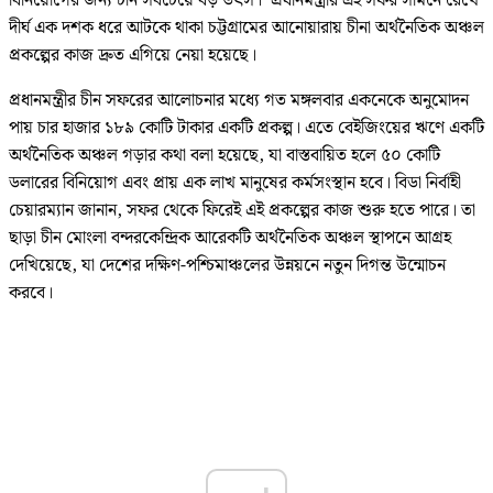
বিনিয়োগের জন্য চীন সবচেয়ে বড় উৎস।’ প্রধানমন্ত্রীর এই সফর সামনে রেখে
দীর্ঘ এক দশক ধরে আটকে থাকা চট্টগ্রামের আনোয়ারায় চীনা অর্থনৈতিক অঞ্চল
প্রকল্পের কাজ দ্রুত এগিয়ে নেয়া হয়েছে।
প্রধানমন্ত্রীর চীন সফরের আলোচনার মধ্যে গত মঙ্গলবার একনেকে অনুমোদন
পায় চার হাজার ১৮৯ কোটি টাকার একটি প্রকল্প। এতে বেইজিংয়ের ঋণে একটি
অর্থনৈতিক অঞ্চল গড়ার কথা বলা হয়েছে, যা বাস্তবায়িত হলে ৫০ কোটি
ডলারের বিনিয়োগ এবং প্রায় এক লাখ মানুষের কর্মসংস্থান হবে। বিডা নির্বাহী
চেয়ারম্যান জানান, সফর থেকে ফিরেই এই প্রকল্পের কাজ শুরু হতে পারে। তা
ছাড়া চীন মোংলা বন্দরকেন্দ্রিক আরেকটি অর্থনৈতিক অঞ্চল স্থাপনে আগ্রহ
দেখিয়েছে, যা দেশের দক্ষিণ-পশ্চিমাঞ্চলের উন্নয়নে নতুন দিগন্ত উন্মোচন
করবে।