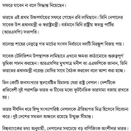
সফরে যাবেন না বলে সিদ্ধান্ত নিয়েছেন।
ভারতে এই প্রথম উচ্চপর্যায়ের সফরে গেছেন রবি লামিছানে। তিনি নেপালের
সাবেক উপ প্রধানমন্ত্রী ও স্বরাষ্ট্রমন্ত্রী। বর্তমানে তিনি রাষ্ট্রীয় স্বতন্ত্র পার্টির
(আরএসপি) সভাপতি।
বালেন্দ্র শাহের নেতৃত্বে গত মার্চের সংসদ নির্বাচনে দলটি নিরঙ্কুশ বিজয় পায়।
সাবেক টেলিভিশন উপস্থাপক লামিছানে এখনো ক্ষমতা কাঠামোতে গুরুত্বপূর্ণ
ভূমিকা পালন করছেন। আরএসপির মুখপাত্র মনীশ ঝা এএফপিকে জানান, তিনি
ভারতের প্রধানমন্ত্রী নরেন্দ্র মোদির সাথে বৈঠক করবেন বলে আশা করা হচ্ছে।
তিন কোটি জনসংখ্যার স্থলবেষ্টিত হিমালয় ঘেরা রাষ্ট্র নেপাল। দেশটিকে
প্রতিবেশী দুই পরাশক্তি ভারত ও চীনের মধ্যে কূটনৈতিক ভারসাম্য বজায় রাখতে
হয়।
ভারত দীর্ঘদিন ধরে হিন্দু সংখ্যাগরিষ্ঠ নেপালকে ঐতিহ্যগত মিত্র হিসেবে বিবেচনা
করে। দুই দেশের সমতল অঞ্চলে রয়েছে উন্মুক্ত সীমান্ত।
বিশ্বব্যাংকের তথ্য অনুযায়ী, নেপালের সবচেয়ে বড় বাণিজ্যিক অংশীদার ভারত।