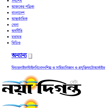
সর্বশেষ
আজকের পত্রিকা
বাংলাদেশ
আন্তর্জাতিক
খেলা
অর্থনীতি
মতামত
ভিডিও
অন্যান্য
ফিচার
লাইফস্টাইল
বিনোদন
শিল্প ও সাহিত্য
বিজ্ঞান ও প্রযুক্তি
ফটো
আর্কাইভ