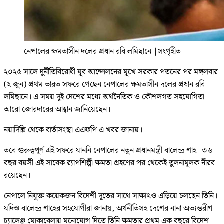
নেপালের ক্ষমতাসীন দলের প্রধান রবি লমিছানে
|
সংগৃহীত
২০২৫ সালে দুর্নীতিবিরোধী যুব আন্দোলনের মুখে সরকার পতনের পর মঙ্গলবার
(২ জুন) প্রথম ভারত সফরে গেছেন নেপালের ক্ষমতাসীন দলের প্রধান রবি
লমিছানে। এ সময় দুই দেশের মধ্যে অর্থনৈতিক ও কৌশলগত সহযোগিতা
আরো জোরদারের আহ্বান জানিয়েছেন।
নয়াদিল্লি থেকে বার্তাসংস্থা এএফপি এ খবর জানায়।
তবে গুরুত্বপূর্ণ এই সফরে যাননি নেপালের নতুন প্রধানমন্ত্রী বালেন্দ্র শাহ। ৩৬
বছর বয়সী এই সাবেক র‌্যাপশিল্পী ক্ষমতা গ্রহণের পর থেকেই তুলনামূলক নীরব
রয়েছেন।
নেপালে নিযুক্ত কয়েকজন বিদেশী দূতের সাথে সাক্ষাৎও এড়িয়ে চলছেন তিনি।
যদিও বালেন্দ্র শাহের সহযোগীরা জানায়, অর্থনীতিসহ দেশের নানা অভ্যন্তরীণ
চ্যালেঞ্জ মোকাবেলায় মনোযোগ দিতে তিনি ক্ষমতার প্রথম এক বছরে বিদেশ