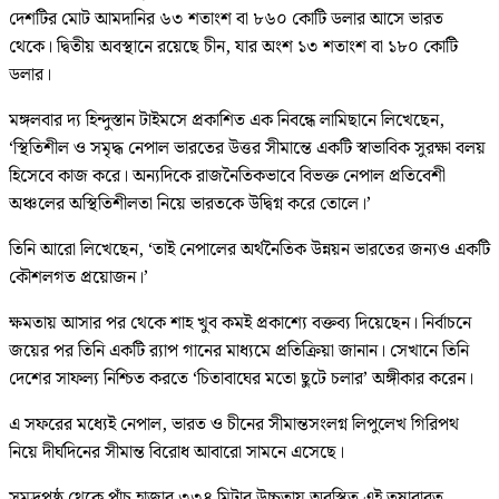
দেশটির মোট আমদানির ৬৩ শতাংশ বা ৮৬০ কোটি ডলার আসে ভারত
থেকে। দ্বিতীয় অবস্থানে রয়েছে চীন, যার অংশ ১৩ শতাংশ বা ১৮০ কোটি
ডলার।
মঙ্গলবার দ্য হিন্দুস্তান টাইমসে প্রকাশিত এক নিবন্ধে লামিছানে লিখেছেন,
‘স্থিতিশীল ও সমৃদ্ধ নেপাল ভারতের উত্তর সীমান্তে একটি স্বাভাবিক সুরক্ষা বলয়
হিসেবে কাজ করে। অন্যদিকে রাজনৈতিকভাবে বিভক্ত নেপাল প্রতিবেশী
অঞ্চলের অস্থিতিশীলতা নিয়ে ভারতকে উদ্বিগ্ন করে তোলে।’
তিনি আরো লিখেছেন, ‘তাই নেপালের অর্থনৈতিক উন্নয়ন ভারতের জন্যও একটি
কৌশলগত প্রয়োজন।’
ক্ষমতায় আসার পর থেকে শাহ খুব কমই প্রকাশ্যে বক্তব্য দিয়েছেন। নির্বাচনে
জয়ের পর তিনি একটি র‌্যাপ গানের মাধ্যমে প্রতিক্রিয়া জানান। সেখানে তিনি
দেশের সাফল্য নিশ্চিত করতে ‘চিতাবাঘের মতো ছুটে চলার’ অঙ্গীকার করেন।
এ সফরের মধ্যেই নেপাল, ভারত ও চীনের সীমান্তসংলগ্ন লিপুলেখ গিরিপথ
নিয়ে দীর্ঘদিনের সীমান্ত বিরোধ আবারো সামনে এসেছে।
সমুদ্রপৃষ্ঠ থেকে পাঁচ হাজার ৩৩৪ মিটার উচ্চতায় অবস্থিত এই তুষারাবৃত