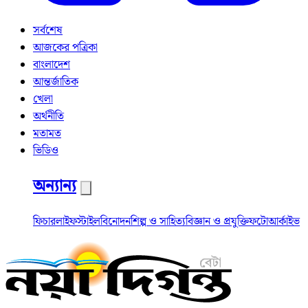
সর্বশেষ
আজকের পত্রিকা
বাংলাদেশ
আন্তর্জাতিক
খেলা
অর্থনীতি
মতামত
ভিডিও
অন্যান্য
ফিচার
লাইফস্টাইল
বিনোদন
শিল্প ও সাহিত্য
বিজ্ঞান ও প্রযুক্তি
ফটো
আর্কাইভ