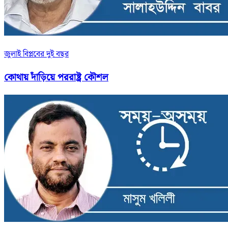
জুলাই বিপ্লবের দুই বছর
কোথায় দাঁড়িয়ে পররাষ্ট্র কৌশল