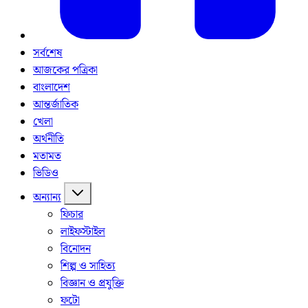
সর্বশেষ
আজকের পত্রিকা
বাংলাদেশ
আন্তর্জাতিক
খেলা
অর্থনীতি
মতামত
ভিডিও
অন্যান্য
ফিচার
লাইফস্টাইল
বিনোদন
শিল্প ও সাহিত্য
বিজ্ঞান ও প্রযুক্তি
ফটো