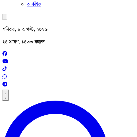
আর্কাইভ
শনিবার, ৮ আগস্ট, ২০২৬
২৪ শ্রাবণ, ১৪৩৩ বঙ্গাব্দ