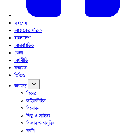
সর্বশেষ
আজকের পত্রিকা
বাংলাদেশ
আন্তর্জাতিক
খেলা
অর্থনীতি
মতামত
ভিডিও
অন্যান্য
ফিচার
লাইফস্টাইল
বিনোদন
শিল্প ও সাহিত্য
বিজ্ঞান ও প্রযুক্তি
ফটো