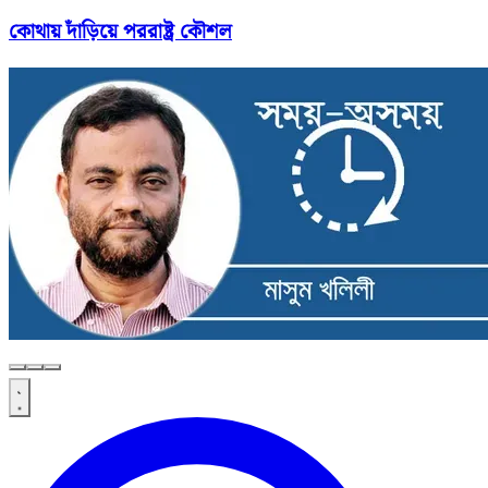
কোথায় দাঁড়িয়ে পররাষ্ট্র কৌশল