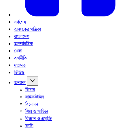
সর্বশেষ
আজকের পত্রিকা
বাংলাদেশ
আন্তর্জাতিক
খেলা
অর্থনীতি
মতামত
ভিডিও
অন্যান্য
ফিচার
লাইফস্টাইল
বিনোদন
শিল্প ও সাহিত্য
বিজ্ঞান ও প্রযুক্তি
ফটো