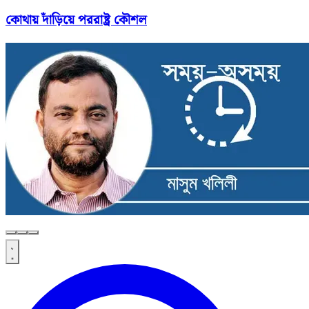
কোথায় দাঁড়িয়ে পররাষ্ট্র কৌশল