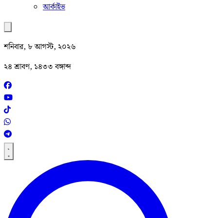
আর্কাইভ
শনিবার, ৮ আগস্ট, ২০২৬
২৪ শ্রাবণ, ১৪৩৩ বঙ্গাব্দ