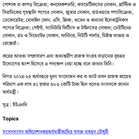
পোশাক বা কাপড় বিক্রেতা, কনফেকশনারি, কসমেটিকসের দোকান, প্লাস্টিক ও
সিরামিকের গৃহস্থালি পণ্যের দোকান, জুতার দোকান, হার্ডওয়্যার পণ্যবিক্রেতা,
ডেকোরেটর; মোবাইল ফোন, এসি, ফ্রিজ, ওভেন ও অন্যান্য ইলেকট্রনিকস
পণ্যের বিক্রেতা; পেইন্ট, স্যানিটারি ফিটিংস ও টাইলসের দোকান; ঢেউটিনের
দোকান, রড ও সিমেন্টের দোকান, ফার্নিচার, বিউটি পার্লার, মিষ্টান্ন ভাণ্ডার ও
রেস্তোরাঁ।
করের আওতা সম্প্রসারণ এবং অভ্যন্তরীণ রাজস্ব সংগ্রহ বাড়ানোর বৃহত্তর
উদ্যোগের অংশ হিসেবে এ পদক্ষেপ নেয়া হচ্ছে বলে জানান তিনি।
বিগত ২০২৪-২৫ অর্থবছরে মূল্য সংযোজন কর বা ভ্যাট বাবদ রাজস্ব আয়ের
পরিমাণ এক লাখ ৪১ হাজর ৫৮৬ কোটি টাকা ছিল বলেও সংসদকে জানান
অর্থমন্ত্রী।
সূত্র : ইউএনবি
Topics
সংসদ
সংসদ অধিবেশন
কর
অর্থমন্ত্রী
আমির খসরু মাহমুদ চৌধুরী