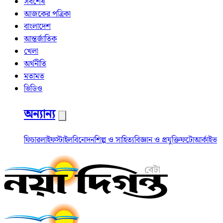
সর্বশেষ
আজকের পত্রিকা
বাংলাদেশ
আন্তর্জাতিক
খেলা
অর্থনীতি
মতামত
ভিডিও
অন্যান্য
ফিচার
লাইফস্টাইল
বিনোদন
শিল্প ও সাহিত্য
বিজ্ঞান ও প্রযুক্তি
ফটো
আর্কাইভ