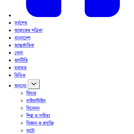
সর্বশেষ
আজকের পত্রিকা
বাংলাদেশ
আন্তর্জাতিক
খেলা
অর্থনীতি
মতামত
ভিডিও
অন্যান্য
ফিচার
লাইফস্টাইল
বিনোদন
শিল্প ও সাহিত্য
বিজ্ঞান ও প্রযুক্তি
ফটো