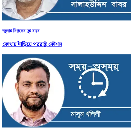
জুলাই বিপ্লবের দুই বছর
কোথায় দাঁড়িয়ে পররাষ্ট্র কৌশল