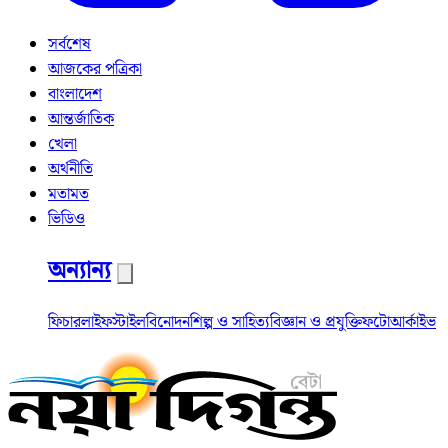
সর্বশেষ
আজকের পত্রিকা
বাংলাদেশ
আন্তর্জাতিক
খেলা
অর্থনীতি
মতামত
ভিডিও
অন্যান্য
ফিচার
লাইফস্টাইল
বিনোদন
শিল্প ও সাহিত্য
বিজ্ঞান ও প্রযুক্তি
ফটো
আর্কাইভ