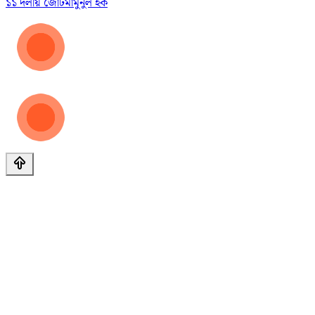
১১ দলীয় জোট
মামুনুল হক