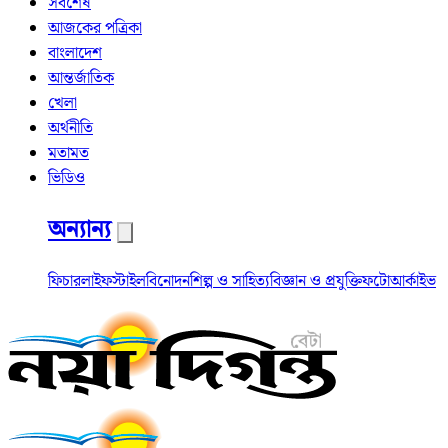
সর্বশেষ
আজকের পত্রিকা
বাংলাদেশ
আন্তর্জাতিক
খেলা
অর্থনীতি
মতামত
ভিডিও
অন্যান্য
ফিচার
লাইফস্টাইল
বিনোদন
শিল্প ও সাহিত্য
বিজ্ঞান ও প্রযুক্তি
ফটো
আর্কাইভ