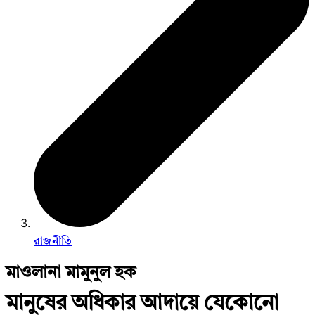
রাজনীতি
মাওলানা মামুনুল হক
মানুষের অধিকার আদায়ে যেকোনো