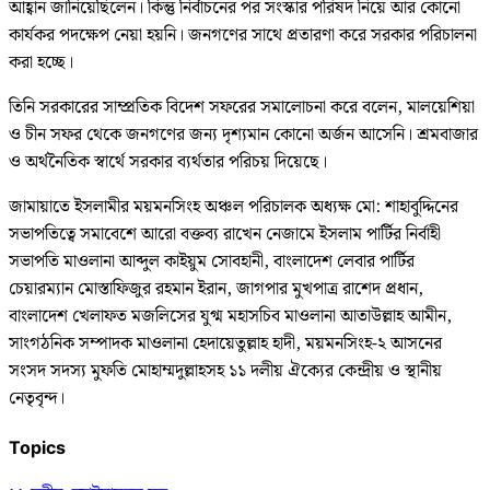
আহ্বান জানিয়েছিলেন। কিন্তু নির্বাচনের পর সংস্কার পরিষদ নিয়ে আর কোনো
কার্যকর পদক্ষেপ নেয়া হয়নি। জনগণের সাথে প্রতারণা করে সরকার পরিচালনা
করা হচ্ছে।
তিনি সরকারের সাম্প্রতিক বিদেশ সফরের সমালোচনা করে বলেন, মালয়েশিয়া
ও চীন সফর থেকে জনগণের জন্য দৃশ্যমান কোনো অর্জন আসেনি। শ্রমবাজার
ও অর্থনৈতিক স্বার্থে সরকার ব্যর্থতার পরিচয় দিয়েছে।
জামায়াতে ইসলামীর ময়মনসিংহ অঞ্চল পরিচালক অধ্যক্ষ মো: শাহাবুদ্দিনের
সভাপতিত্বে সমাবেশে আরো বক্তব্য রাখেন নেজামে ইসলাম পার্টির নির্বাহী
সভাপতি মাওলানা আব্দুল কাইয়ুম সোবহানী, বাংলাদেশ লেবার পার্টির
চেয়ারম্যান মোস্তাফিজুর রহমান ইরান, জাগপার মুখপাত্র রাশেদ প্রধান,
বাংলাদেশ খেলাফত মজলিসের যুগ্ম মহাসচিব মাওলানা আতাউল্লাহ আমীন,
সাংগঠনিক সম্পাদক মাওলানা হেদায়েতুল্লাহ হাদী, ময়মনসিংহ-২ আসনের
সংসদ সদস্য মুফতি মোহাম্মদুল্লাহসহ ১১ দলীয় ঐক্যের কেন্দ্রীয় ও স্থানীয়
নেতৃবৃন্দ।
Topics