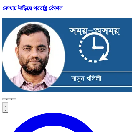
কোথায় দাঁড়িয়ে পররাষ্ট্র কৌশল