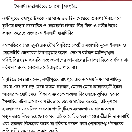
ইসলামী ছাত্রশিবিরের লোগো
|
সংগৃহীত
লক্ষ্মীপুরের রায়পুর উপজেলায় মা ও তার তিন মেয়েকে প্রকাশ্য দিবালোকে
কুপিয়ে হত্যার বর্বরোচিত ও লোমহর্ষক ঘটনায় তীব্র নিন্দা ও গভীর উদ্বেগ
প্রকাশ করেছে বাংলাদেশ ইসলামী ছাত্রশিবির।
বৃহস্পতিবার (২৫ জুন) এক যৌথ বিবৃতিতে কেন্দ্রীয় সভাপতি নূরুল ইসলাম ও
সেক্রেটারি জেনারেল সিবগাতুল্লাহ বলেন, দেশের বর্তমান আইনশৃঙ্খলা
পরিস্থিতির চরম অবনতি এবং জনগণের জানমালের নিরাপত্তা দিতে ব্যর্থতার দায়
বর্তমান সরকার কোনোভাবেই এড়াতে পারে না।
বিবৃতিতে নেতারা বলেন, লক্ষ্মীপুরের রায়পুরে এক অসহায় বিধবা মা শাহিনুর
বেগম এবং তার বড় মেয়ে সায়মা আক্তার, মেজো মেয়ে কলেজছাত্রী ইকরা
আক্তার ও ছোট মেয়ে শিফা আক্তারকে প্রকাশ্য দিবালোকে কুপিয়ে হত্যার
পৈশাচিক ঘটনা আমাদের গভীরভাবে স্তব্ধ ও মর্মাহত করেছে। এই নৃশংস
হামলার পর উত্তেজিত জনতার গণপিটুনিতে সন্দেহভাজন ঘাতক অন্তর
মজুমদারও নিহত হয়েছে। আমরা এই বর্বরোচিত হত্যাকাণ্ডের তীব্র নিন্দা জানাচ্ছি
এবং হামলায় নিহতদের রূহের মাগফিরাত কামনা করে শোকসন্তপ্ত পরিবারের
প্রতি গভীর সমবেদনা প্রকাশ করছি।