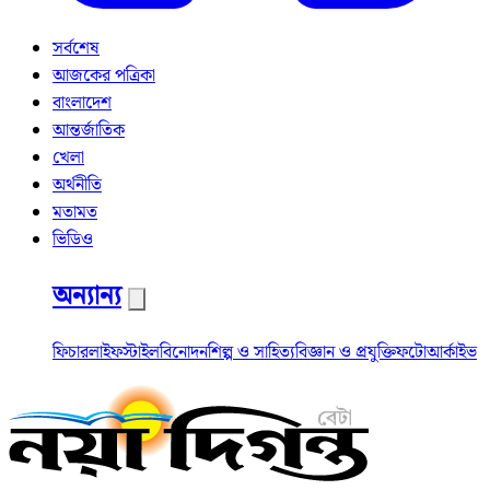
সর্বশেষ
আজকের পত্রিকা
বাংলাদেশ
আন্তর্জাতিক
খেলা
অর্থনীতি
মতামত
ভিডিও
অন্যান্য
ফিচার
লাইফস্টাইল
বিনোদন
শিল্প ও সাহিত্য
বিজ্ঞান ও প্রযুক্তি
ফটো
আর্কাইভ