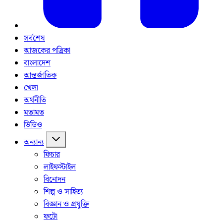
সর্বশেষ
আজকের পত্রিকা
বাংলাদেশ
আন্তর্জাতিক
খেলা
অর্থনীতি
মতামত
ভিডিও
অন্যান্য
ফিচার
লাইফস্টাইল
বিনোদন
শিল্প ও সাহিত্য
বিজ্ঞান ও প্রযুক্তি
ফটো