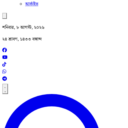
আর্কাইভ
শনিবার, ৮ আগস্ট, ২০২৬
২৪ শ্রাবণ, ১৪৩৩ বঙ্গাব্দ