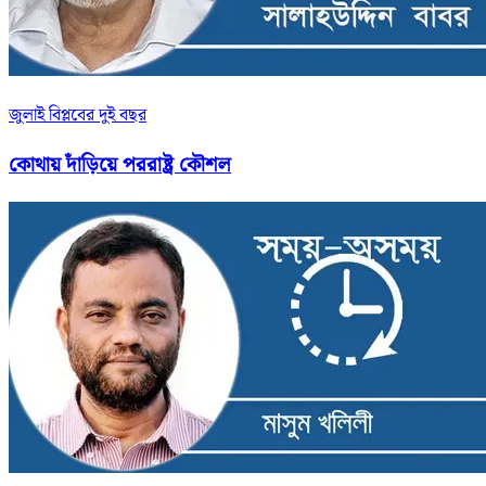
জুলাই বিপ্লবের দুই বছর
কোথায় দাঁড়িয়ে পররাষ্ট্র কৌশল