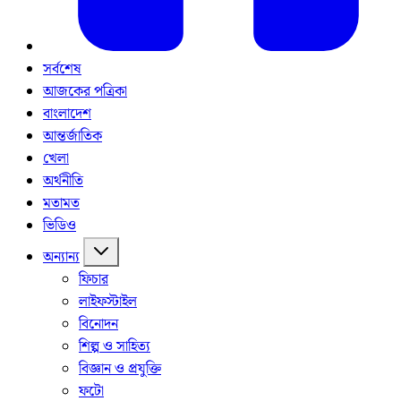
সর্বশেষ
আজকের পত্রিকা
বাংলাদেশ
আন্তর্জাতিক
খেলা
অর্থনীতি
মতামত
ভিডিও
অন্যান্য
ফিচার
লাইফস্টাইল
বিনোদন
শিল্প ও সাহিত্য
বিজ্ঞান ও প্রযুক্তি
ফটো