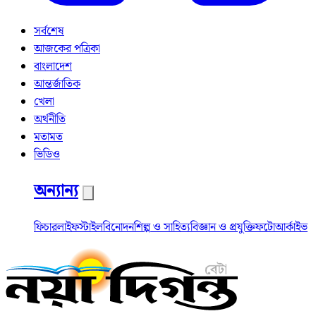
সর্বশেষ
আজকের পত্রিকা
বাংলাদেশ
আন্তর্জাতিক
খেলা
অর্থনীতি
মতামত
ভিডিও
অন্যান্য
ফিচার
লাইফস্টাইল
বিনোদন
শিল্প ও সাহিত্য
বিজ্ঞান ও প্রযুক্তি
ফটো
আর্কাইভ