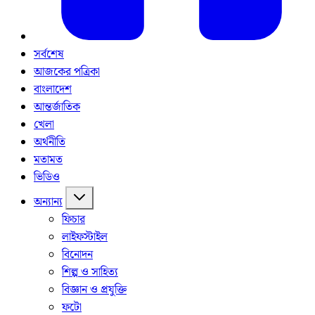
সর্বশেষ
আজকের পত্রিকা
বাংলাদেশ
আন্তর্জাতিক
খেলা
অর্থনীতি
মতামত
ভিডিও
অন্যান্য
ফিচার
লাইফস্টাইল
বিনোদন
শিল্প ও সাহিত্য
বিজ্ঞান ও প্রযুক্তি
ফটো