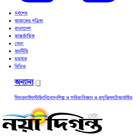
সর্বশেষ
আজকের পত্রিকা
বাংলাদেশ
আন্তর্জাতিক
খেলা
অর্থনীতি
মতামত
ভিডিও
অন্যান্য
ফিচার
লাইফস্টাইল
বিনোদন
শিল্প ও সাহিত্য
বিজ্ঞান ও প্রযুক্তি
ফটো
আর্কাইভ