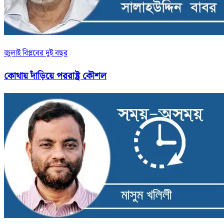
জুলাই বিপ্লবের দুই বছর
কোথায় দাঁড়িয়ে পররাষ্ট্র কৌশল