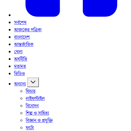
সর্বশেষ
আজকের পত্রিকা
বাংলাদেশ
আন্তর্জাতিক
খেলা
অর্থনীতি
মতামত
ভিডিও
অন্যান্য
ফিচার
লাইফস্টাইল
বিনোদন
শিল্প ও সাহিত্য
বিজ্ঞান ও প্রযুক্তি
ফটো