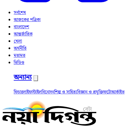
সর্বশেষ
আজকের পত্রিকা
বাংলাদেশ
আন্তর্জাতিক
খেলা
অর্থনীতি
মতামত
ভিডিও
অন্যান্য
ফিচার
লাইফস্টাইল
বিনোদন
শিল্প ও সাহিত্য
বিজ্ঞান ও প্রযুক্তি
ফটো
আর্কাইভ