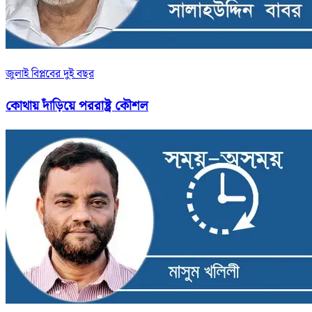
জুলাই বিপ্লবের দুই বছর
কোথায় দাঁড়িয়ে পররাষ্ট্র কৌশল