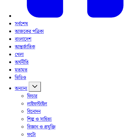
সর্বশেষ
আজকের পত্রিকা
বাংলাদেশ
আন্তর্জাতিক
খেলা
অর্থনীতি
মতামত
ভিডিও
অন্যান্য
ফিচার
লাইফস্টাইল
বিনোদন
শিল্প ও সাহিত্য
বিজ্ঞান ও প্রযুক্তি
ফটো