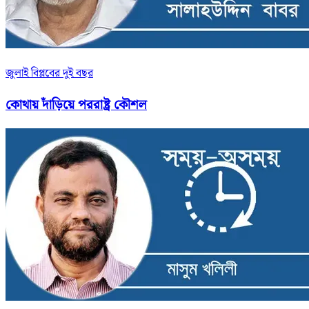
জুলাই বিপ্লবের দুই বছর
কোথায় দাঁড়িয়ে পররাষ্ট্র কৌশল