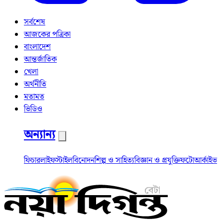
সর্বশেষ
আজকের পত্রিকা
বাংলাদেশ
আন্তর্জাতিক
খেলা
অর্থনীতি
মতামত
ভিডিও
অন্যান্য
ফিচার
লাইফস্টাইল
বিনোদন
শিল্প ও সাহিত্য
বিজ্ঞান ও প্রযুক্তি
ফটো
আর্কাইভ