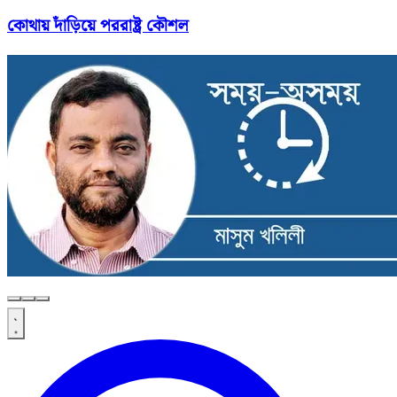
কোথায় দাঁড়িয়ে পররাষ্ট্র কৌশল