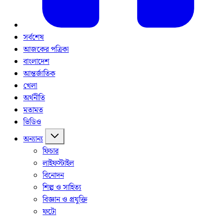
সর্বশেষ
আজকের পত্রিকা
বাংলাদেশ
আন্তর্জাতিক
খেলা
অর্থনীতি
মতামত
ভিডিও
অন্যান্য
ফিচার
লাইফস্টাইল
বিনোদন
শিল্প ও সাহিত্য
বিজ্ঞান ও প্রযুক্তি
ফটো