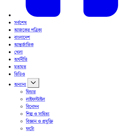
সর্বশেষ
আজকের পত্রিকা
বাংলাদেশ
আন্তর্জাতিক
খেলা
অর্থনীতি
মতামত
ভিডিও
অন্যান্য
ফিচার
লাইফস্টাইল
বিনোদন
শিল্প ও সাহিত্য
বিজ্ঞান ও প্রযুক্তি
ফটো