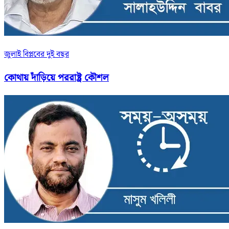
জুলাই বিপ্লবের দুই বছর
কোথায় দাঁড়িয়ে পররাষ্ট্র কৌশল