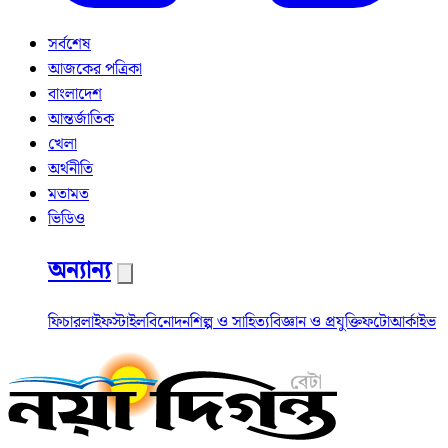
সর্বশেষ
আজকের পত্রিকা
বাংলাদেশ
আন্তর্জাতিক
খেলা
অর্থনীতি
মতামত
ভিডিও
অন্যান্য
ফিচার
লাইফস্টাইল
বিনোদন
শিল্প ও সাহিত্য
বিজ্ঞান ও প্রযুক্তি
ফটো
আর্কাইভ