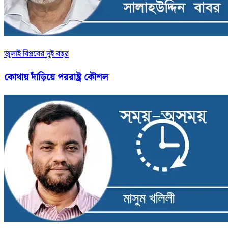
জুলাই বিপ্লবের দুই বছর
কোথায় দাঁড়িয়ে পররাষ্ট্র কৌশল