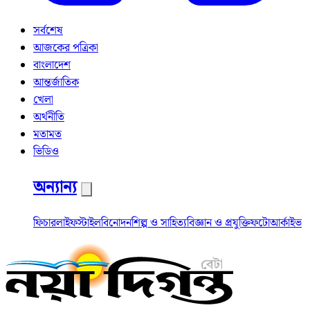
সর্বশেষ
আজকের পত্রিকা
বাংলাদেশ
আন্তর্জাতিক
খেলা
অর্থনীতি
মতামত
ভিডিও
অন্যান্য
ফিচার
লাইফস্টাইল
বিনোদন
শিল্প ও সাহিত্য
বিজ্ঞান ও প্রযুক্তি
ফটো
আর্কাইভ