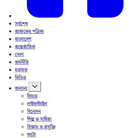
সর্বশেষ
আজকের পত্রিকা
বাংলাদেশ
আন্তর্জাতিক
খেলা
অর্থনীতি
মতামত
ভিডিও
অন্যান্য
ফিচার
লাইফস্টাইল
বিনোদন
শিল্প ও সাহিত্য
বিজ্ঞান ও প্রযুক্তি
ফটো