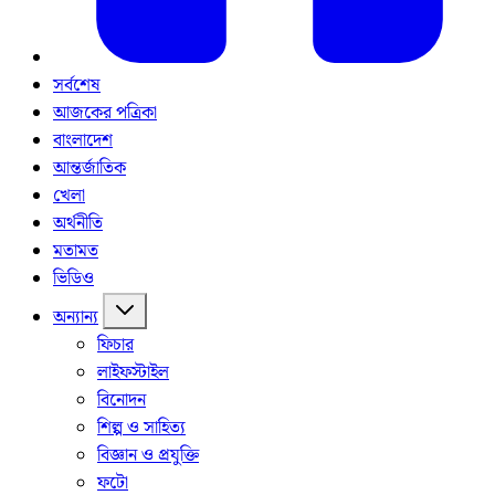
সর্বশেষ
আজকের পত্রিকা
বাংলাদেশ
আন্তর্জাতিক
খেলা
অর্থনীতি
মতামত
ভিডিও
অন্যান্য
ফিচার
লাইফস্টাইল
বিনোদন
শিল্প ও সাহিত্য
বিজ্ঞান ও প্রযুক্তি
ফটো