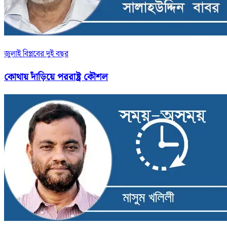
জুলাই বিপ্লবের দুই বছর
কোথায় দাঁড়িয়ে পররাষ্ট্র কৌশল