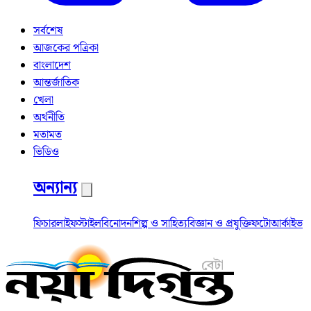
সর্বশেষ
আজকের পত্রিকা
বাংলাদেশ
আন্তর্জাতিক
খেলা
অর্থনীতি
মতামত
ভিডিও
অন্যান্য
ফিচার
লাইফস্টাইল
বিনোদন
শিল্প ও সাহিত্য
বিজ্ঞান ও প্রযুক্তি
ফটো
আর্কাইভ