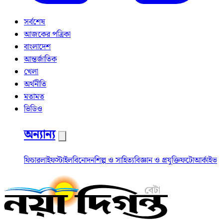
সর্বশেষ
আজকের পত্রিকা
বাংলাদেশ
আন্তর্জাতিক
খেলা
অর্থনীতি
মতামত
ভিডিও
অন্যান্য
ফিচার
লাইফস্টাইল
বিনোদন
শিল্প ও সাহিত্য
বিজ্ঞান ও প্রযুক্তি
ফটো
আর্কাইভ