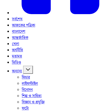
সর্বশেষ
আজকের পত্রিকা
বাংলাদেশ
আন্তর্জাতিক
খেলা
অর্থনীতি
মতামত
ভিডিও
অন্যান্য
ফিচার
লাইফস্টাইল
বিনোদন
শিল্প ও সাহিত্য
বিজ্ঞান ও প্রযুক্তি
ফটো