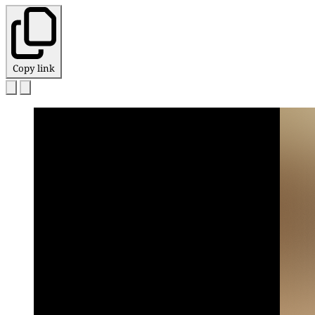
Copy link