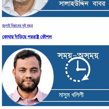
জুলাই বিপ্লবের দুই বছর
কোথায় দাঁড়িয়ে পররাষ্ট্র কৌশল