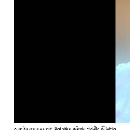
অনলাইন জুয়ায় ২২ লাখ টাকা খুইয়ে কুমিল্লায় প্রবাসীর কীটনাশক