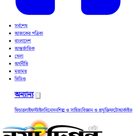
সর্বশেষ
আজকের পত্রিকা
বাংলাদেশ
আন্তর্জাতিক
খেলা
অর্থনীতি
মতামত
ভিডিও
অন্যান্য
ফিচার
লাইফস্টাইল
বিনোদন
শিল্প ও সাহিত্য
বিজ্ঞান ও প্রযুক্তি
ফটো
আর্কাইভ