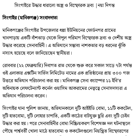
সিংগাইরে উদ্ধার ধারালো অস্ত্র ও বিস্ফোরক দ্রব্য
|
নয়া দিগন্ত
সিংগাইর (মানিকগঞ্জ) সংবাদদাতা
মানিকগঞ্জের সিংগাইর উপজেলার ধল্লা ইউনিয়নের ফোর্ডনগর গ্রামের
খানপাড়ায় একটি বাঁশঝাড় থেকে বিপুল পরিমাণ বিস্ফোরক দ্রব্য ও দেশীয় অস্ত্র
উদ্ধার করেছে সেনাবাহিনী। এ অভিযানে সম্ভাব্য নাশকতার বড় ধরনের ঝুঁকি
নস্যাৎ হয়েছে বলে জানিয়েছেন স্থানীয়রা।
রোববার (২২ ফেব্রুয়ারি) দিবাগত রাত থেকে শুরু করে সকাল সাড়ে ৭টা পর্যন্ত
ওই এলাকার এক্সটিন সার্ভিস লিমিটেড নামের এক প্রতিষ্ঠানের প্রায় ৩০০ গজ
উত্তরে অভিযান পরিচালনা করা হয়। মানিকগঞ্জ সেনা ক্যাম্পের ১১ ইবি’র
অধিনায়ক লেফটেন্যান্ট কর্নেল ওয়াসিম আকরামের নেতৃত্বে সেনাসদস্যরা এ
অভিযান পরিচালনা করেন।
সিংগাইর থানা পুলিশ জানায়, অভিযানকালে দুটি আইইডি বোমা, ১১টি ককটেল,
দুটি হাতবোমা, দুটি লোহার চাপাতি, একটি কাঠের বাটযুক্ত ছুরি এবং দুটি চেইন
উদ্ধার করা হয়। পরে সেনাবাহিনীর বোমা নিষ্ক্রিয়করণ বিশেষজ্ঞ দল ঘটনাস্থলে
পৌছে পার্শ্ববর্তী খোলা মাঠে হাতবোমা ও ককটেলগুলো নিয়ন্ত্রিত বিস্ফোরণের