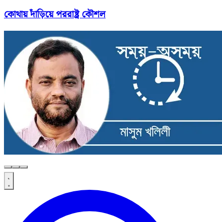
কোথায় দাঁড়িয়ে পররাষ্ট্র কৌশল