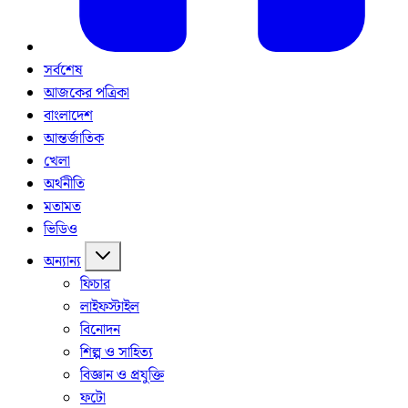
সর্বশেষ
আজকের পত্রিকা
বাংলাদেশ
আন্তর্জাতিক
খেলা
অর্থনীতি
মতামত
ভিডিও
অন্যান্য
ফিচার
লাইফস্টাইল
বিনোদন
শিল্প ও সাহিত্য
বিজ্ঞান ও প্রযুক্তি
ফটো