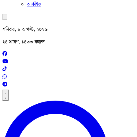
আর্কাইভ
শনিবার, ৮ আগস্ট, ২০২৬
২৪ শ্রাবণ, ১৪৩৩ বঙ্গাব্দ