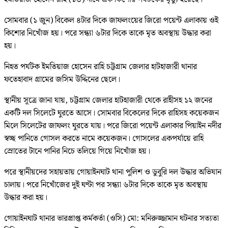
সোমবার (১ জুন) বিকেল ৪টার দিকে জাফলংয়ের জিরো পয়েন্ট এলাকায় ওই
কিশোর নিখোঁজ হয়। পরে সন্ধ্যা ৬টার দিকে তাকে মৃত অবস্থায় উদ্ধার করা
হয়।
নিহত পর্যটক ইমতিয়াজ হোসেন রাহি চট্টগ্রাম জেলার হাটহাজারী থানার
ফতেহাবাদ গ্রামের জসিম উদ্দিনের ছেলে।
স্থানীয় সূত্রে জানা যায়, চট্টগ্রাম জেলার হাটহাজারী থেকে রাহীসহ ১২ জনের
একটি দল সিলেটে ঘুরতে আসে। সোমবার বিকেলের দিকে রাহিসহ কয়েকজন
মিলে সিলেটের জাফলং ঘুরতে যায়। পরে জিরো পয়েন্ট এলাকার পিয়াইন নদীর
স্বচ্ছ পানিতে গোসল করতে নামে কয়েকজন। গোসলের একপর্যায়ে রাহি
স্রোতের টানে পানির নিচে তলিয়ে গিয়ে নিখোঁজ হয়।
পরে স্থানীয়দের সহায়তায় গোয়াইনঘাট থানা পুলিশ ও ডুবুরি দল উদ্ধার অভিযান
চালায়। পরে নিখোঁজের দুই ঘণ্টা পর সন্ধ্যা ৬টার দিকে তাকে মৃত অবস্থায়
উদ্ধার করা হয়।
গোয়াইনঘাট থানার ভারপ্রাপ্ত কর্মকর্তা (ওসি) মো: মনিরুজ্জামান ঘটনার সত্যতা