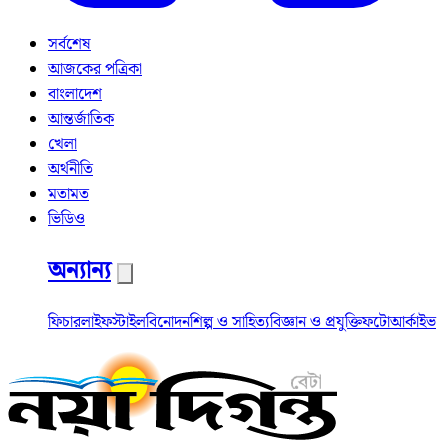
সর্বশেষ
আজকের পত্রিকা
বাংলাদেশ
আন্তর্জাতিক
খেলা
অর্থনীতি
মতামত
ভিডিও
অন্যান্য
ফিচার
লাইফস্টাইল
বিনোদন
শিল্প ও সাহিত্য
বিজ্ঞান ও প্রযুক্তি
ফটো
আর্কাইভ