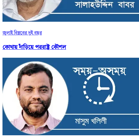
জুলাই বিপ্লবের দুই বছর
কোথায় দাঁড়িয়ে পররাষ্ট্র কৌশল