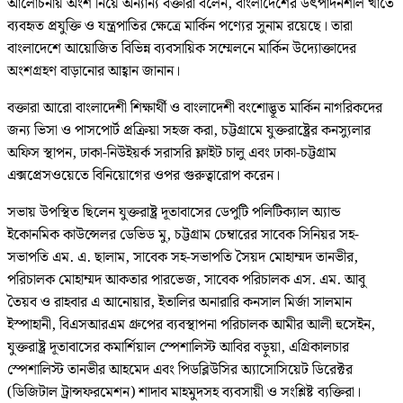
আলোচনায় অংশ নিয়ে অন্যান্য বক্তারা বলেন, বাংলাদেশের উৎপাদনশীল খাতে
ব্যবহৃত প্রযুক্তি ও যন্ত্রপাতির ক্ষেত্রে মার্কিন পণ্যের সুনাম রয়েছে। তারা
বাংলাদেশে আয়োজিত বিভিন্ন ব্যবসায়িক সম্মেলনে মার্কিন উদ্যোক্তাদের
অংশগ্রহণ বাড়ানোর আহ্বান জানান।
বক্তারা আরো বাংলাদেশী শিক্ষার্থী ও বাংলাদেশী বংশোদ্ভূত মার্কিন নাগরিকদের
জন্য ভিসা ও পাসপোর্ট প্রক্রিয়া সহজ করা, চট্টগ্রামে যুক্তরাষ্ট্রের কনস্যুলার
অফিস স্থাপন, ঢাকা-নিউইয়র্ক সরাসরি ফ্লাইট চালু এবং ঢাকা-চট্টগ্রাম
এক্সপ্রেসওয়েতে বিনিয়োগের ওপর গুরুত্বারোপ করেন।
সভায় উপস্থিত ছিলেন যুক্তরাষ্ট্র দূতাবাসের ডেপুটি পলিটিক্যাল অ্যান্ড
ইকোনমিক কাউন্সেলর ডেভিড মু, চট্টগ্রাম চেম্বারের সাবেক সিনিয়র সহ-
সভাপতি এম. এ. ছালাম, সাবেক সহ-সভাপতি সৈয়দ মোহাম্মদ তানভীর,
পরিচালক মোহাম্মদ আকতার পারভেজ, সাবেক পরিচালক এস. এম. আবু
তৈয়ব ও রাহবার এ আনোয়ার, ইতালির অনারারি কনসাল মির্জা সালমান
ইস্পাহানী, বিএসআরএম গ্রুপের ব্যবস্থাপনা পরিচালক আমীর আলী হুসেইন,
যুক্তরাষ্ট্র দূতাবাসের কমার্শিয়াল স্পেশালিস্ট আবির বড়ুয়া, এগ্রিকালচার
স্পেশালিস্ট তানভীর আহমেদ এবং পিডব্লিউসির অ্যাসোসিয়েট ডিরেক্টর
(ডিজিটাল ট্রান্সফরমেশন) শাদাব মাহমুদসহ ব্যবসায়ী ও সংশ্লিষ্ট ব্যক্তিরা।