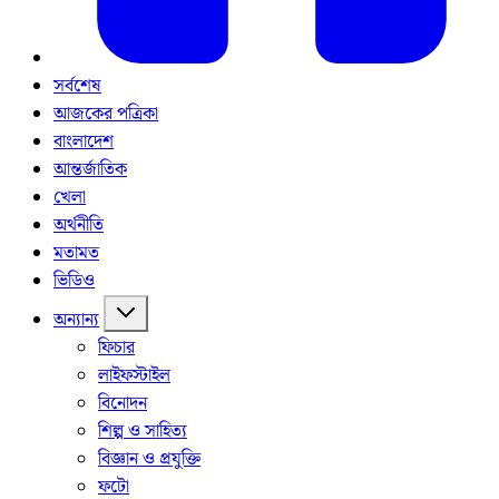
সর্বশেষ
আজকের পত্রিকা
বাংলাদেশ
আন্তর্জাতিক
খেলা
অর্থনীতি
মতামত
ভিডিও
অন্যান্য
ফিচার
লাইফস্টাইল
বিনোদন
শিল্প ও সাহিত্য
বিজ্ঞান ও প্রযুক্তি
ফটো