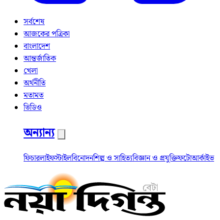
সর্বশেষ
আজকের পত্রিকা
বাংলাদেশ
আন্তর্জাতিক
খেলা
অর্থনীতি
মতামত
ভিডিও
অন্যান্য
ফিচার
লাইফস্টাইল
বিনোদন
শিল্প ও সাহিত্য
বিজ্ঞান ও প্রযুক্তি
ফটো
আর্কাইভ