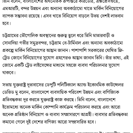
তিনি বলেন, বাংলাদেশের অর্থনৈতিক রূপান্তরে করিডোর, এক্সপ্রেসওয়ে,
এমআরটি, বন্দর উন্নয়ন এবং অন্যান্য অবকাঠামো খাতে মার্কিন বিনিয়োগের
ব্যাপক সম্ভাবনা রয়েছে। এসব খাতে বিনিয়োগ বাড়লে উভয় দেশই লাভবান
হবে।
চট্টগ্রামের ভৌগোলিক অবস্থানের গুরুত্ব তুলে ধরে তিনি মাতারবাড়ী ও
সোনাদিয়া গভীর সমুদ্রবন্দর, চট্টগ্রাম বে-টার্মিনাল এবং অন্যান্য অবকাঠামো
প্রকল্পে মার্কিন বিনিয়োগের আহ্বান জানান। পাশাপাশি সরকারের ঘোষিত ফ্রি-
ট্রেড জোনে বিনিয়োগের সুযোগ গ্রহণেরও আহ্বান জানান তিনি। তাঁর ভাষ্য, এই
জোনে একটি ট্রেড লাইসেন্সের মাধ্যমে সহজে ব্যবসা পরিচালনার সুযোগ
থাকবে।
সভায় যুক্তরাষ্ট্র দূতাবাসের ডেপুটি পলিটিক্যাল অ্যান্ড ইকোনমিক কাউন্সেলর
ডেভিড মু বলেন, বাংলাদেশে ব্যবসায়িক পরিবেশ উন্নয়ন এবং বাণিজ্যিক
প্রতিবন্ধকতা দূর করতে যুক্তরাষ্ট্র কাজ করছে। তিনি বলেন, বাংলাদেশে
ইতোমধ্যে অনেক মার্কিন কোম্পানি কার্যক্রম পরিচালনা করছে এবং আরো
অনেক প্রতিষ্ঠান বিনিয়োগ ও ব্যবসা সম্প্রসারণে আগ্রহী। ব্যবসার প্রতিবন্ধকতা
কমানো গেলে দুই দেশের বাণিজ্য আরো সম্প্রসারিত হবে।