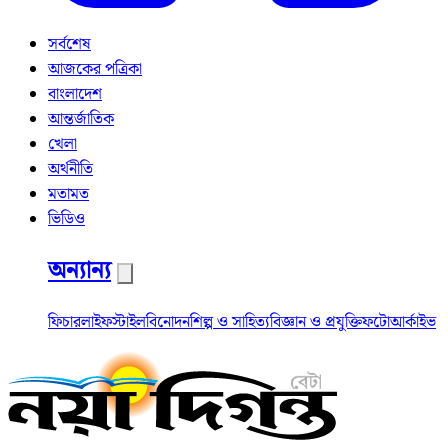
সর্বশেষ
আজকের পত্রিকা
বাংলাদেশ
আন্তর্জাতিক
খেলা
অর্থনীতি
মতামত
ভিডিও
অন্যান্য
ফিচার
লাইফস্টাইল
বিনোদন
শিল্প ও সাহিত্য
বিজ্ঞান ও প্রযুক্তি
ফটো
আর্কাইভ