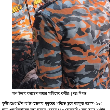
লাশ ‍উদ্ধার করছেন ফায়ার সার্ভিসের কর্মীরা
|
নয়া দিগন্ত
মুন্সীগঞ্জের শ্রীনগর উপজেলায় পুকুরের পানিতে ডুবে মাহফুজ আলম (১৩)
নামে এক কিশোরের মৃত্যু হয়েছে। বুধবার (১৮ ফেব্রুয়ারি) বেলা সাড়ে ১১টার