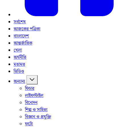
সর্বশেষ
আজকের পত্রিকা
বাংলাদেশ
আন্তর্জাতিক
খেলা
অর্থনীতি
মতামত
ভিডিও
অন্যান্য
ফিচার
লাইফস্টাইল
বিনোদন
শিল্প ও সাহিত্য
বিজ্ঞান ও প্রযুক্তি
ফটো