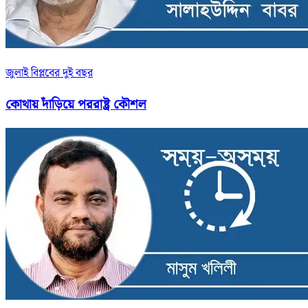
জুলাই বিপ্লবের দুই বছর
কোথায় দাঁড়িয়ে পররাষ্ট্র কৌশল