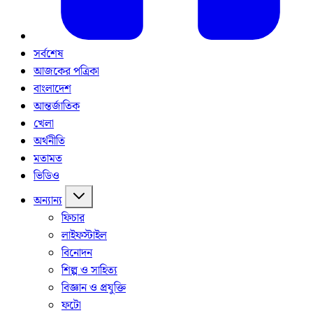
সর্বশেষ
আজকের পত্রিকা
বাংলাদেশ
আন্তর্জাতিক
খেলা
অর্থনীতি
মতামত
ভিডিও
অন্যান্য
ফিচার
লাইফস্টাইল
বিনোদন
শিল্প ও সাহিত্য
বিজ্ঞান ও প্রযুক্তি
ফটো