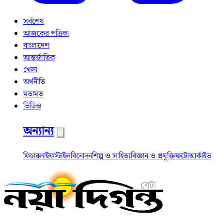
সর্বশেষ
আজকের পত্রিকা
বাংলাদেশ
আন্তর্জাতিক
খেলা
অর্থনীতি
মতামত
ভিডিও
অন্যান্য
ফিচার
লাইফস্টাইল
বিনোদন
শিল্প ও সাহিত্য
বিজ্ঞান ও প্রযুক্তি
ফটো
আর্কাইভ