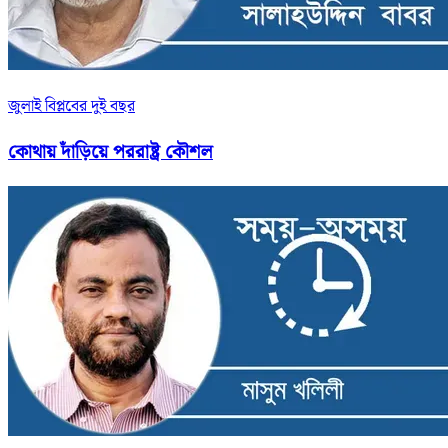
জুলাই বিপ্লবের দুই বছর
কোথায় দাঁড়িয়ে পররাষ্ট্র কৌশল