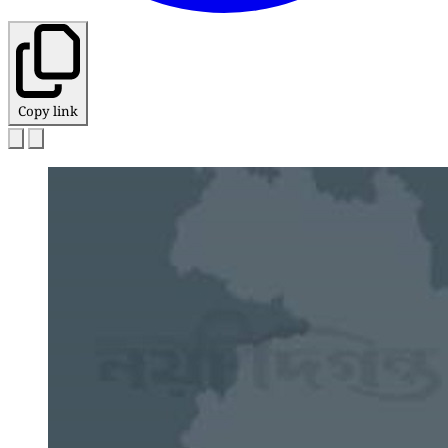
Copy link