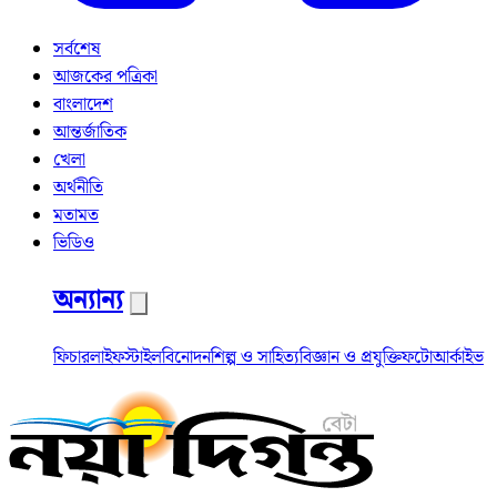
সর্বশেষ
আজকের পত্রিকা
বাংলাদেশ
আন্তর্জাতিক
খেলা
অর্থনীতি
মতামত
ভিডিও
অন্যান্য
ফিচার
লাইফস্টাইল
বিনোদন
শিল্প ও সাহিত্য
বিজ্ঞান ও প্রযুক্তি
ফটো
আর্কাইভ