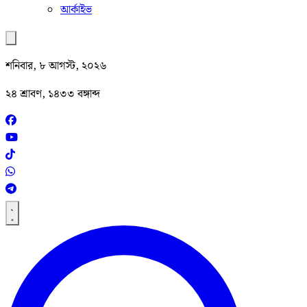
আর্কাইভ
শনিবার, ৮ আগস্ট, ২০২৬
২৪ শ্রাবণ, ১৪৩৩ বঙ্গাব্দ