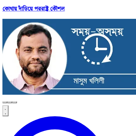
কোথায় দাঁড়িয়ে পররাষ্ট্র কৌশল