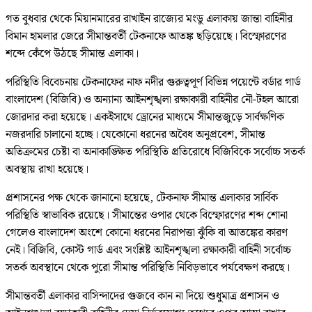
গত বুধবার থেকে মিয়ানমারের রাখাইন রাজ্যের মংডু এলাকায় জান্তা বাহিনীর
বিমান হামলার জেরে সীমান্তবর্তী টেকনাফে আতঙ্ক ছড়িয়েছে। বিস্ফোরণের
শব্দে কেঁপে উঠছে সীমান্ত এলাকা।
পরিস্থিতি বিবেচনায় টেকনাফের নাফ নদীর গুরুত্বপূর্ণ বিভিন্ন পয়েন্টে বর্ডার গার্ড
বাংলাদেশ (বিজিবি) ও অন্যান্য আইনশৃঙ্খলা রক্ষাকারী বাহিনীর নৌ-টহল আরো
জোরদার করা হয়েছে। একইসাথে ড্রোনের মাধ্যমে সীমান্তজুড়ে সার্বক্ষণিক
নজরদারি চালানো হচ্ছে। যেকোনো ধরনের অবৈধ অনুপ্রবেশ, সীমান্ত
অতিক্রমের চেষ্টা বা অনাকাঙ্ক্ষিত পরিস্থিতি প্রতিরোধে বিজিবিকে সর্বোচ্চ সতর্ক
অবস্থায় রাখা হয়েছে।
প্রশাসনের পক্ষ থেকে জানানো হয়েছে, টেকনাফ সীমান্ত এলাকার সার্বিক
পরিস্থিতি স্বাভাবিক রয়েছে। সীমান্তের ওপার থেকে বিস্ফোরণের শব্দ শোনা
গেলেও বাংলাদেশ অংশে কোনো ধরনের নিরাপত্তা ঝুঁকি বা আতঙ্কের কারণ
নেই। বিজিবি, কোস্ট গার্ড এবং সংশ্লিষ্ট আইনশৃঙ্খলা রক্ষাকারী বাহিনী সর্বোচ্চ
সতর্ক অবস্থানে থেকে পুরো সীমান্ত পরিস্থিতি নিবিড়ভাবে পর্যবেক্ষণ করছে।
সীমান্তবর্তী এলাকার বাসিন্দাদের গুজবে কান না দিয়ে শুধুমাত্র প্রশাসন ও