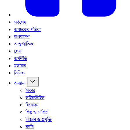
সর্বশেষ
আজকের পত্রিকা
বাংলাদেশ
আন্তর্জাতিক
খেলা
অর্থনীতি
মতামত
ভিডিও
অন্যান্য
ফিচার
লাইফস্টাইল
বিনোদন
শিল্প ও সাহিত্য
বিজ্ঞান ও প্রযুক্তি
ফটো