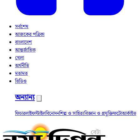
সর্বশেষ
আজকের পত্রিকা
বাংলাদেশ
আন্তর্জাতিক
খেলা
অর্থনীতি
মতামত
ভিডিও
অন্যান্য
ফিচার
লাইফস্টাইল
বিনোদন
শিল্প ও সাহিত্য
বিজ্ঞান ও প্রযুক্তি
ফটো
আর্কাইভ