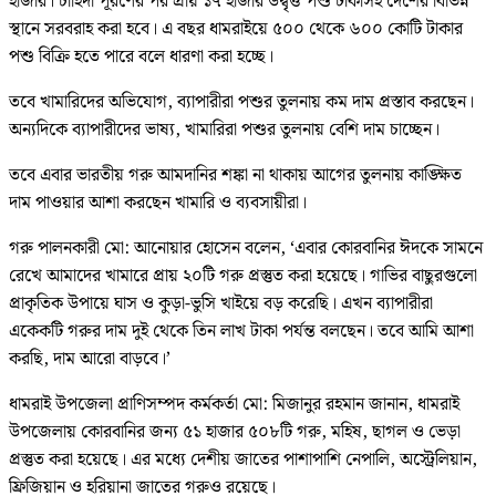
হাজার। চাহিদা পূরণের পর প্রায় ১৭ হাজার উদ্বৃত্ত পশু ঢাকাসহ দেশের বিভিন্ন
স্থানে সরবরাহ করা হবে। এ বছর ধামরাইয়ে ৫০০ থেকে ৬০০ কোটি টাকার
পশু বিক্রি হতে পারে বলে ধারণা করা হচ্ছে।
তবে খামারিদের অভিযোগ, ব্যাপারীরা পশুর তুলনায় কম দাম প্রস্তাব করছেন।
অন্যদিকে ব্যাপারীদের ভাষ্য, খামারিরা পশুর তুলনায় বেশি দাম চাচ্ছেন।
তবে এবার ভারতীয় গরু আমদানির শঙ্কা না থাকায় আগের তুলনায় কাঙ্ক্ষিত
দাম পাওয়ার আশা করছেন খামারি ও ব্যবসায়ীরা।
গরু পালনকারী মো: আনোয়ার হোসেন বলেন, ‘এবার কোরবানির ঈদকে সামনে
রেখে আমাদের খামারে প্রায় ২০টি গরু প্রস্তুত করা হয়েছে। গাভির বাছুরগুলো
প্রাকৃতিক উপায়ে ঘাস ও কুড়া-ভুসি খাইয়ে বড় করেছি। এখন ব্যাপারীরা
একেকটি গরুর দাম দুই থেকে তিন লাখ টাকা পর্যন্ত বলছেন। তবে আমি আশা
করছি, দাম আরো বাড়বে।’
ধামরাই উপজেলা প্রাণিসম্পদ কর্মকর্তা মো: মিজানুর রহমান জানান, ধামরাই
উপজেলায় কোরবানির জন্য ৫১ হাজার ৫০৮টি গরু, মহিষ, ছাগল ও ভেড়া
প্রস্তুত করা হয়েছে। এর মধ্যে দেশীয় জাতের পাশাপাশি নেপালি, অস্ট্রেলিয়ান,
ফ্রিজিয়ান ও হরিয়ানা জাতের গরুও রয়েছে।