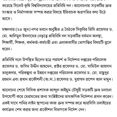
করেছে সিলেট কৃষি বিশ্ববিদ্যালয়ের প্রতিনিধি দল। আলোচনায় সড়কটির দ্রুত
সংস্কার ও নির্মাণকাজ সম্পন্ন করার বিষয়ে ইতিবাচক অগ্রগতির কথা উঠে
আসে।
মঙ্গলবার (২৩ জুন) নগর ভবনে অনুষ্ঠিত এ বৈঠকে সিকৃবির ভিসি প্রফেসর ড.
মো. আলিমুল ইসলামের নেতৃত্বে প্রতিনিধি দল সড়কটির বর্তমান অবস্থা,
শিক্ষার্থী, শিক্ষক, কর্মকর্তা-কর্মচারী এবং এলাকাবাসীর ভোগান্তির বিষয়টি তুলে
ধরেন।
প্রতিনিধি দলে উপস্থিত ছিলেন ছাত্র পরামর্শ ও নির্দেশনা দপ্তরের পরিচালক
প্রফেসর ড. জসিম উদ্দীন আহমেদ, প্রক্টর প্রফেসর ড. মো. সামিউল আহসান
তালুকদার, পরিকল্পনা ও উন্নয়ন দপ্তরের পরিচালক প্রফেসর ড. মো. মাছুদুর
রহমান এবং প্রধান প্রকৌশলী (অ.দা.) প্রফেসর ড. মুহাম্মদ রাশেদ আল মামুন।
আলোচনা শেষে সিসিক প্রশাসক আব্দুল কাইয়ুম চৌধুরী সড়কটি দ্রুত চলাচল
উপযোগী করে মেরামতের জন্য সংশ্লিষ্টদের তাৎক্ষণিক নির্দেশনা প্রদান করেন।
একই সাথে পানির লাইন স্থাপনের কাজ দ্রুত সম্পন্ন করে আরসিসি ঢালাইয়ের
কার্যক্রম শেষ করার জন্য প্রকৌশল বিভাগকে নির্দেশ দেন।