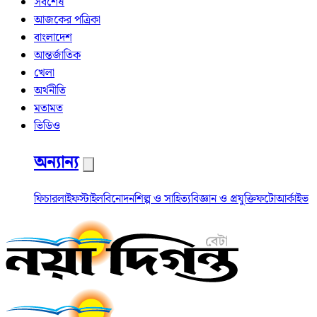
সর্বশেষ
আজকের পত্রিকা
বাংলাদেশ
আন্তর্জাতিক
খেলা
অর্থনীতি
মতামত
ভিডিও
অন্যান্য
ফিচার
লাইফস্টাইল
বিনোদন
শিল্প ও সাহিত্য
বিজ্ঞান ও প্রযুক্তি
ফটো
আর্কাইভ