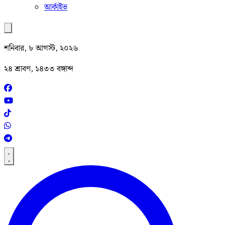
আর্কাইভ
শনিবার, ৮ আগস্ট, ২০২৬
২৪ শ্রাবণ, ১৪৩৩ বঙ্গাব্দ