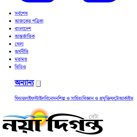
সর্বশেষ
আজকের পত্রিকা
বাংলাদেশ
আন্তর্জাতিক
খেলা
অর্থনীতি
মতামত
ভিডিও
অন্যান্য
ফিচার
লাইফস্টাইল
বিনোদন
শিল্প ও সাহিত্য
বিজ্ঞান ও প্রযুক্তি
ফটো
আর্কাইভ