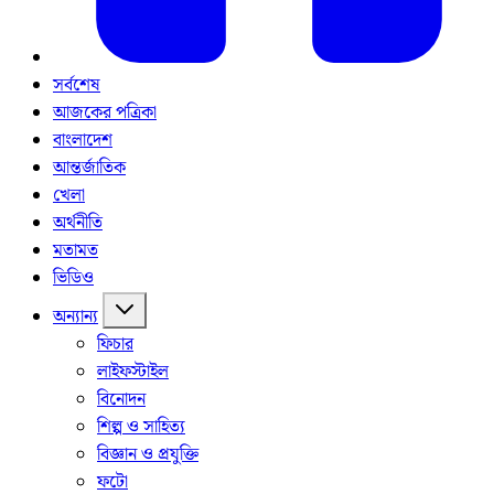
সর্বশেষ
আজকের পত্রিকা
বাংলাদেশ
আন্তর্জাতিক
খেলা
অর্থনীতি
মতামত
ভিডিও
অন্যান্য
ফিচার
লাইফস্টাইল
বিনোদন
শিল্প ও সাহিত্য
বিজ্ঞান ও প্রযুক্তি
ফটো