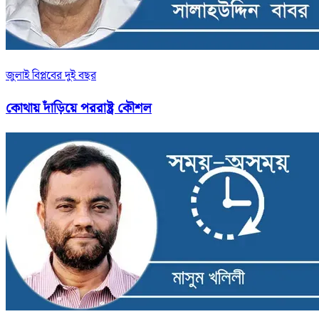
জুলাই বিপ্লবের দুই বছর
কোথায় দাঁড়িয়ে পররাষ্ট্র কৌশল