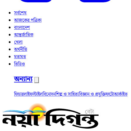
সর্বশেষ
আজকের পত্রিকা
বাংলাদেশ
আন্তর্জাতিক
খেলা
অর্থনীতি
মতামত
ভিডিও
অন্যান্য
ফিচার
লাইফস্টাইল
বিনোদন
শিল্প ও সাহিত্য
বিজ্ঞান ও প্রযুক্তি
ফটো
আর্কাইভ