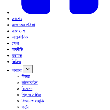
সর্বশেষ
আজকের পত্রিকা
বাংলাদেশ
আন্তর্জাতিক
খেলা
অর্থনীতি
মতামত
ভিডিও
অন্যান্য
ফিচার
লাইফস্টাইল
বিনোদন
শিল্প ও সাহিত্য
বিজ্ঞান ও প্রযুক্তি
ফটো