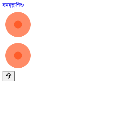
হাম
মৃত্যু
শিশু