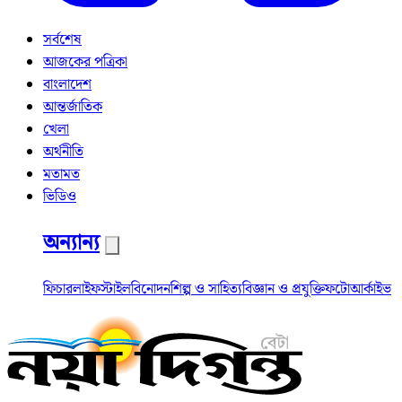
সর্বশেষ
আজকের পত্রিকা
বাংলাদেশ
আন্তর্জাতিক
খেলা
অর্থনীতি
মতামত
ভিডিও
অন্যান্য
ফিচার
লাইফস্টাইল
বিনোদন
শিল্প ও সাহিত্য
বিজ্ঞান ও প্রযুক্তি
ফটো
আর্কাইভ