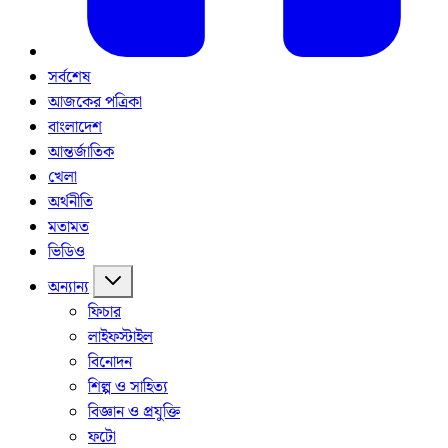
সর্বশেষ
আজকের পত্রিকা
বাংলাদেশ
আন্তর্জাতিক
খেলা
অর্থনীতি
মতামত
ভিডিও
অন্যান্য
ফিচার
লাইফস্টাইল
বিনোদন
শিল্প ও সাহিত্য
বিজ্ঞান ও প্রযুক্তি
ফটো