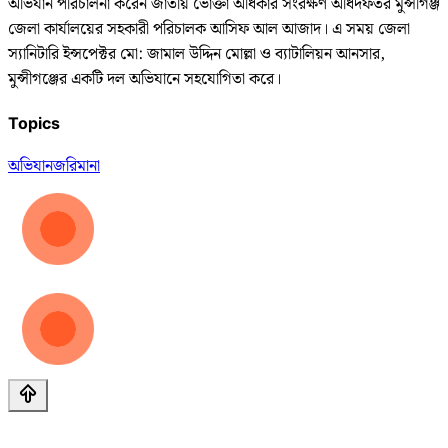
অভিযান পরিচালনা করেন জাতীয় ভোক্তা অধিকার সংরক্ষণ অধিদফতর মুন্সীগঞ্জ
জেলা কার্যালয়ের সহকারী পরিচালক আসিফ আল আজাদ। এ সময় জেলা
স্যানিটারি ইন্সপেক্টর মো: জামাল উদ্দিন মোল্লা ও ব্যাটালিয়ন আনসার,
মুন্সীগঞ্জের একটি দল অভিযানে সহযোগিতা করে।
Topics
অভিযান
জরিমানা