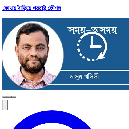
কোথায় দাঁড়িয়ে পররাষ্ট্র কৌশল