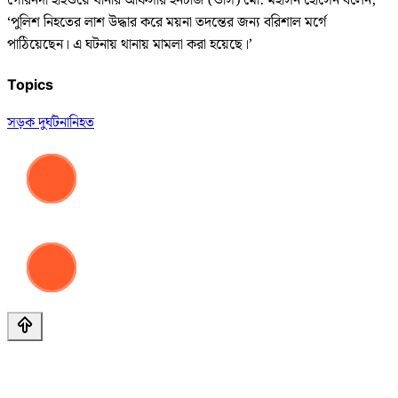
গৌরনদী হাইওয়ে থানার অফিসার ইনচার্জ (ওসি) মো: মহসিন হোসেন বলেন,
‘পুলিশ নিহতের লাশ উদ্ধার করে ময়না তদন্তের জন্য বরিশাল মর্গে
পাঠিয়েছেন। এ ঘটনায় থানায় মামলা করা হয়েছে।’
Topics
সড়ক দুর্ঘটনা
নিহত