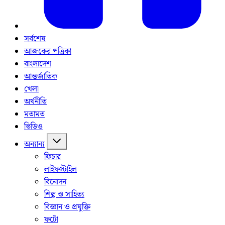
সর্বশেষ
আজকের পত্রিকা
বাংলাদেশ
আন্তর্জাতিক
খেলা
অর্থনীতি
মতামত
ভিডিও
অন্যান্য
ফিচার
লাইফস্টাইল
বিনোদন
শিল্প ও সাহিত্য
বিজ্ঞান ও প্রযুক্তি
ফটো