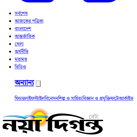
সর্বশেষ
আজকের পত্রিকা
বাংলাদেশ
আন্তর্জাতিক
খেলা
অর্থনীতি
মতামত
ভিডিও
অন্যান্য
ফিচার
লাইফস্টাইল
বিনোদন
শিল্প ও সাহিত্য
বিজ্ঞান ও প্রযুক্তি
ফটো
আর্কাইভ