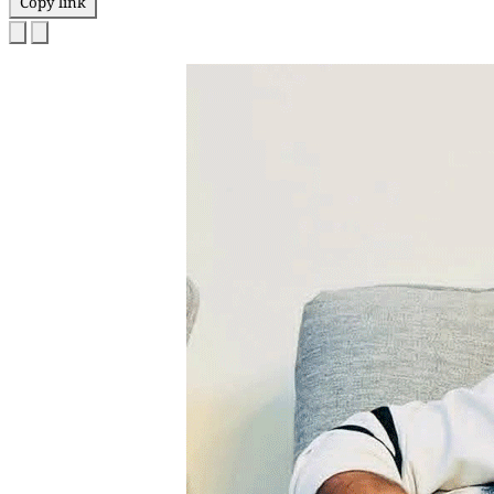
Copy link