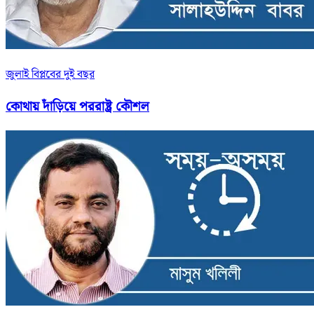
জুলাই বিপ্লবের দুই বছর
কোথায় দাঁড়িয়ে পররাষ্ট্র কৌশল