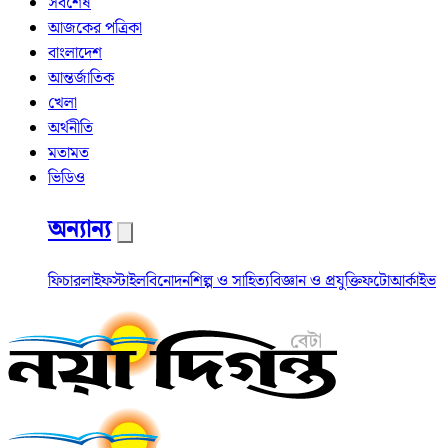
সর্বশেষ
আজকের পত্রিকা
বাংলাদেশ
আন্তর্জাতিক
খেলা
অর্থনীতি
মতামত
ভিডিও
অন্যান্য
ফিচার
লাইফস্টাইল
বিনোদন
শিল্প ও সাহিত্য
বিজ্ঞান ও প্রযুক্তি
ফটো
আর্কাইভ