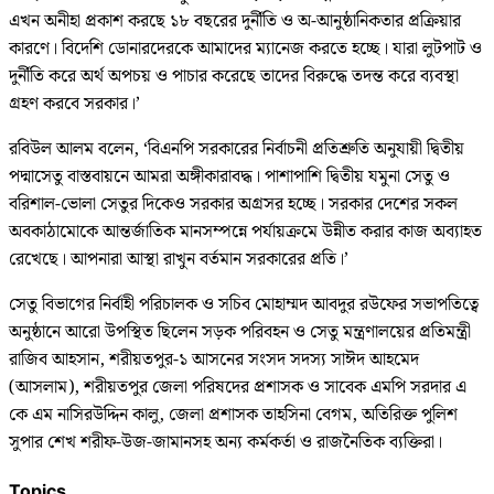
এখন অনীহা প্রকাশ করছে ১৮ বছরের দুর্নীতি ও অ-আনুষ্ঠানিকতার প্রক্রিয়ার
কারণে। বিদেশি ডোনারদেরকে আমাদের ম্যানেজ করতে হচ্ছে। যারা লুটপাট ও
দুর্নীতি করে অর্থ অপচয় ও পাচার করেছে তাদের বিরুদ্ধে তদন্ত করে ব্যবস্থা
গ্রহণ করবে সরকার।’
রবিউল আলম বলেন, ‘বিএনপি সরকারের নির্বাচনী প্রতিশ্রুতি অনুযায়ী দ্বিতীয়
পদ্মাসেতু বাস্তবায়নে আমরা অঙ্গীকারাবদ্ধ। পাশাপাশি দ্বিতীয় যমুনা সেতু ও
বরিশাল-ভোলা সেতুর দিকেও সরকার অগ্রসর হচ্ছে। সরকার দেশের সকল
অবকাঠামোকে আন্তর্জাতিক মানসম্পন্নে পর্যায়ক্রমে উন্নীত করার কাজ অব্যাহত
রেখেছে। আপনারা আস্থা রাখুন বর্তমান সরকারের প্রতি।’
সেতু বিভাগের নির্বাহী পরিচালক ও সচিব মোহাম্মদ আবদুর রউফের সভাপতিত্বে
অনুষ্ঠানে আরো উপস্থিত ছিলেন সড়ক পরিবহন ও সেতু মন্ত্রণালয়ের প্রতিমন্ত্রী
রাজিব আহসান, শরীয়তপুর-১ আসনের সংসদ সদস্য সাঈদ আহমেদ
(আসলাম), শরীয়তপুর জেলা পরিষদের প্রশাসক ও সাবেক এমপি সরদার এ
কে এম নাসিরউদ্দিন কালু, জেলা প্রশাসক তাহসিনা বেগম, অতিরিক্ত পুলিশ
সুপার শেখ শরীফ-উজ-জামানসহ অন্য কর্মকর্তা ও রাজনৈতিক ব্যক্তিরা।
Topics