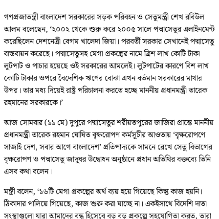
গণপ্রজাতন্ত্রী বাংলাদেশ সরকারের সড়ক পরিবহন ও সেতুমন্ত্রী শেখ রবিউল
আলম বলেছেন, ‘২০০২ থেকে শুরু করে ২০০৫ সালে পদ্মাসেতুর এলাইনমেন্ট
করেছিলেন দেশনেত্রী বেগম খালেদা জিয়া। পরবর্তী সরকার সেখানেই পদ্মাসেতু
বাস্তবায়ন করেছে। পদ্মাসেতুসহ মেগা প্রকল্পের নামে ত্রিশ লাখ কোটি টাকা
লুটপাট ও পাচার হয়েছে ওই সরকারের আমলেই। লুটপাটের কারণে বিশ লাখ
কোটি টাকার ওপরে বৈদেশিক ঋণের বোঝা এখন বর্তমান সরকারের মাথার
উপর। তার মধ্য দিয়েই রাষ্ট্র পরিচালনা করতে হচ্ছে মাননীয় প্রধানমন্ত্রী তারেক
রহমানের সরকারকে।’
আজ সোমবার (১১ মে) দুপুরে পদ্মাসেতুর শরীয়তপুরের জাজিরা প্রান্তে মাননীয়
প্রধানমন্ত্রী তারেক রহমান ঘোষিত বৃক্ষরোপণ কর্মসূচীর আওতায় ‘বৃক্ষরোপণে
সাজাই দেশ, সবার আগে বাংলাদেশ’ প্রতিপাদ্যকে সামনে রেখে সেতু বিভাগের
বৃক্ষরোপণ ও পদ্মাসেতু জাদুঘর উদ্বোধন অনুষ্ঠানে প্রধান অতিথির বক্তব্যে তিনি
এসব কথা বলেন।
মন্ত্রী বলেন, ‘১৬টি মেগা প্রকল্পের অর্থ ব্যয় হয়ে গিয়েছে কিন্তু কাজ হয়নি।
ঠিকাদার পালিয়ে গিয়েছে, কাজ শুরু করা যাচ্ছে না। একইসাথে বিদেশি দাতা
সংস্থাগুলো যারা আমাদের বন্ধু হিসেবে বড় বড় প্রকল্পে সহযোগিতা করত, তারা