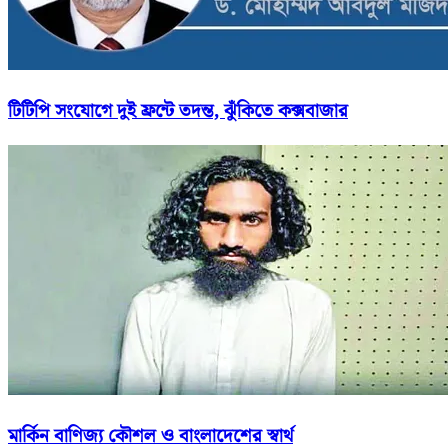
টিটিপি সংযোগে দুই ফ্রন্টে তদন্ত, ঝুঁকিতে কক্সবাজার
মার্কিন বাণিজ্য কৌশল ও বাংলাদেশের স্বার্থ