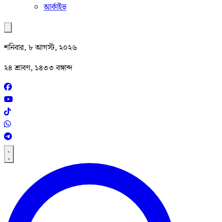
আর্কাইভ
শনিবার, ৮ আগস্ট, ২০২৬
২৪ শ্রাবণ, ১৪৩৩ বঙ্গাব্দ