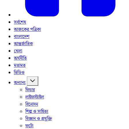
সর্বশেষ
আজকের পত্রিকা
বাংলাদেশ
আন্তর্জাতিক
খেলা
অর্থনীতি
মতামত
ভিডিও
অন্যান্য
ফিচার
লাইফস্টাইল
বিনোদন
শিল্প ও সাহিত্য
বিজ্ঞান ও প্রযুক্তি
ফটো