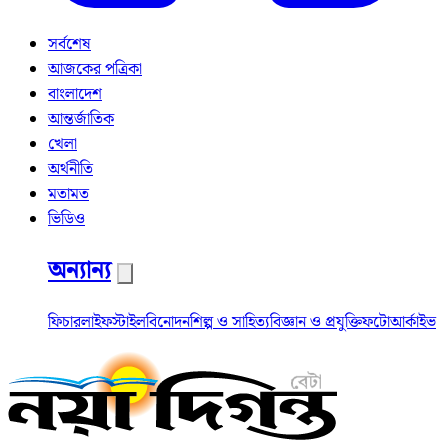
সর্বশেষ
আজকের পত্রিকা
বাংলাদেশ
আন্তর্জাতিক
খেলা
অর্থনীতি
মতামত
ভিডিও
অন্যান্য
ফিচার
লাইফস্টাইল
বিনোদন
শিল্প ও সাহিত্য
বিজ্ঞান ও প্রযুক্তি
ফটো
আর্কাইভ