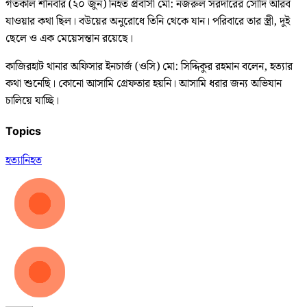
গতকাল শনিবার (২০ জুন) নিহত প্রবাসী মো: নজরুল সরদারের সৌদি আরব
যাওয়ার কথা ছিল। বউয়ের অনুরোধে তিনি থেকে যান। পরিবারে তার স্ত্রী, দুই
ছেলে ও এক মেয়েসন্তান রয়েছে।
কাজিরহাট থানার অফিসার ইনচার্জ (ওসি) মো: সিদ্দিকুর রহমান বলেন, হত্যার
কথা শুনেছি। কোনো আসামি গ্রেফতার হয়নি। আসামি ধরার জন্য অভিযান
চালিয়ে যাচ্ছি।
Topics
হত্যা
নিহত