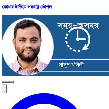
কোথায় দাঁড়িয়ে পররাষ্ট্র কৌশল