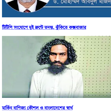
টিটিপি সংযোগে দুই ফ্রন্টে তদন্ত, ঝুঁকিতে কক্সবাজার
মার্কিন বাণিজ্য কৌশল ও বাংলাদেশের স্বার্থ