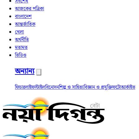
সর্বশেষ
আজকের পত্রিকা
বাংলাদেশ
আন্তর্জাতিক
খেলা
অর্থনীতি
মতামত
ভিডিও
অন্যান্য
ফিচার
লাইফস্টাইল
বিনোদন
শিল্প ও সাহিত্য
বিজ্ঞান ও প্রযুক্তি
ফটো
আর্কাইভ