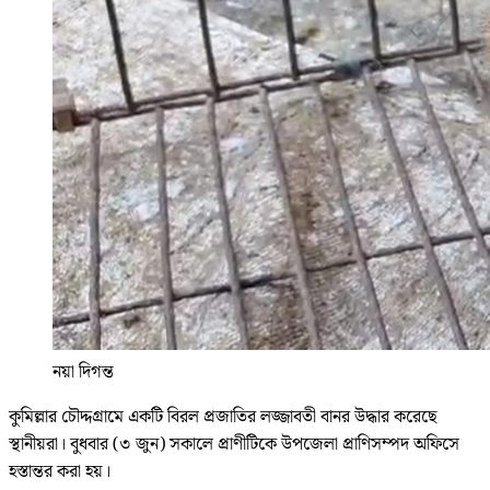
নয়া দিগন্ত
কুমিল্লার চৌদ্দগ্রামে একটি বিরল প্রজাতির লজ্জাবতী বানর উদ্ধার করেছে
স্থানীয়রা। বুধবার (৩ জুন) সকালে প্রাণীটিকে উপজেলা প্রাণিসম্পদ অফিসে
হস্তান্তর করা হয়।