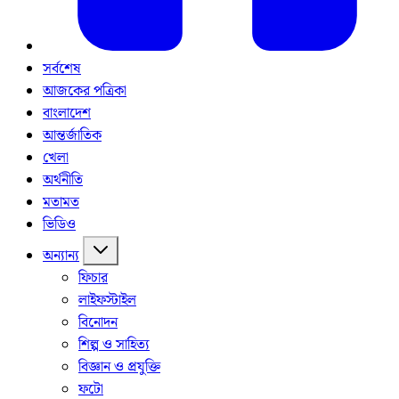
সর্বশেষ
আজকের পত্রিকা
বাংলাদেশ
আন্তর্জাতিক
খেলা
অর্থনীতি
মতামত
ভিডিও
অন্যান্য
ফিচার
লাইফস্টাইল
বিনোদন
শিল্প ও সাহিত্য
বিজ্ঞান ও প্রযুক্তি
ফটো