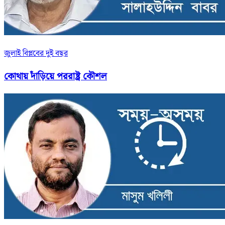
জুলাই বিপ্লবের দুই বছর
কোথায় দাঁড়িয়ে পররাষ্ট্র কৌশল