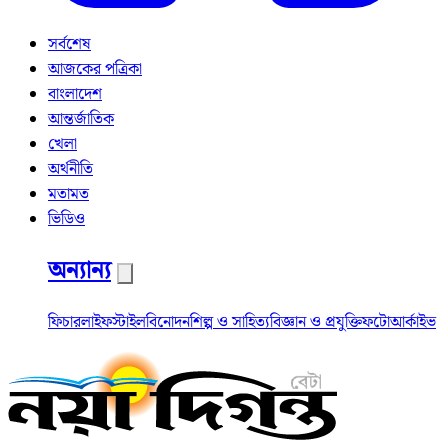
সর্বশেষ
আজকের পত্রিকা
বাংলাদেশ
আন্তর্জাতিক
খেলা
অর্থনীতি
মতামত
ভিডিও
অন্যান্য
ফিচার
লাইফস্টাইল
বিনোদন
শিল্প ও সাহিত্য
বিজ্ঞান ও প্রযুক্তি
ফটো
আর্কাইভ