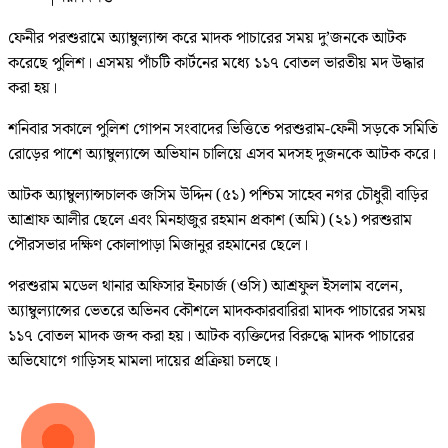
ফেনীর পরশুরামে অ্যাম্বুল্যান্স করে মাদক পাচারের সময় দু’জনকে আটক
করেছে পুলিশ। এসময় পাঁচটি কার্টনের মধ্যে ১১৭ বোতল ভারতীয় মদ উদ্ধার
করা হয়।
শনিবার সকালে পুলিশ গোপন সংবাদের ভিত্তিতে পরশুরাম-ফেনী সড়কে সমিতি
রোড়ের পাশে অ্যাম্বুল্যান্সে অভিযান চালিয়ে এসব মদসহ দুজনকে আটক করে।
আটক অ্যাম্বুল্যান্সচালক জসিম উদ্দিন (৫১) পশ্চিম সাহেব নগর চৌধুরী বাড়ির
আশ্রাফ আলীর ছেলে এবং মিনহাজুর রহমান প্রকাশ (অমি) (২১) পরশুরাম
পৌরসভার দক্ষিণ কোলাপাড়া মিজানুর রহমানের ছেলে।
পরশুরাম মডেল থানার অফিসার ইনচার্জ (ওসি) আশ্রফুল ইসলাম বলেন,
অ্যাম্বুল্যান্সের ভেতরে অভিনব কৌশলে মাদককারবারিরা মাদক পাচারের সময়
১১৭ বোতল মাদক জব্দ করা হয়। আটক ব্যক্তিদের বিরুদ্ধে মাদক পাচারের
অভিযোগে গাড়িসহ মামলা দায়ের প্রক্রিয়া চলছে।