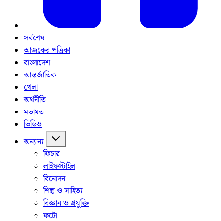
সর্বশেষ
আজকের পত্রিকা
বাংলাদেশ
আন্তর্জাতিক
খেলা
অর্থনীতি
মতামত
ভিডিও
অন্যান্য
ফিচার
লাইফস্টাইল
বিনোদন
শিল্প ও সাহিত্য
বিজ্ঞান ও প্রযুক্তি
ফটো