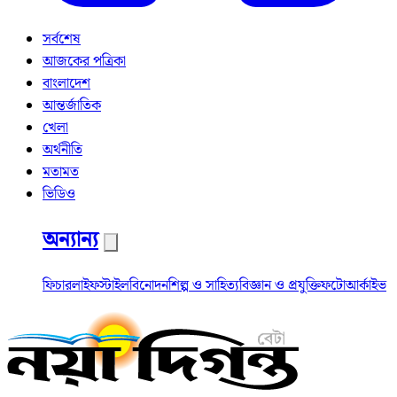
সর্বশেষ
আজকের পত্রিকা
বাংলাদেশ
আন্তর্জাতিক
খেলা
অর্থনীতি
মতামত
ভিডিও
অন্যান্য
ফিচার
লাইফস্টাইল
বিনোদন
শিল্প ও সাহিত্য
বিজ্ঞান ও প্রযুক্তি
ফটো
আর্কাইভ