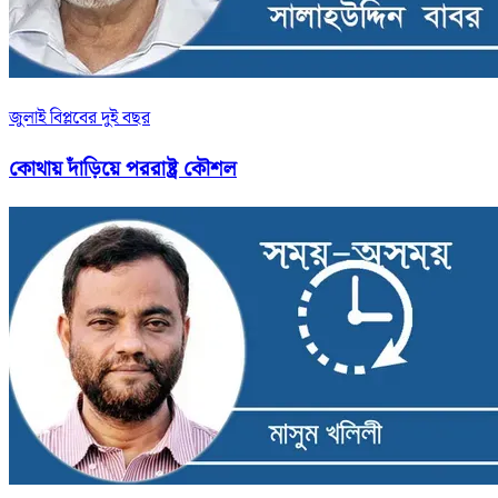
জুলাই বিপ্লবের দুই বছর
কোথায় দাঁড়িয়ে পররাষ্ট্র কৌশল