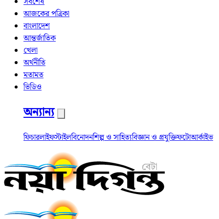
সর্বশেষ
আজকের পত্রিকা
বাংলাদেশ
আন্তর্জাতিক
খেলা
অর্থনীতি
মতামত
ভিডিও
অন্যান্য
ফিচার
লাইফস্টাইল
বিনোদন
শিল্প ও সাহিত্য
বিজ্ঞান ও প্রযুক্তি
ফটো
আর্কাইভ