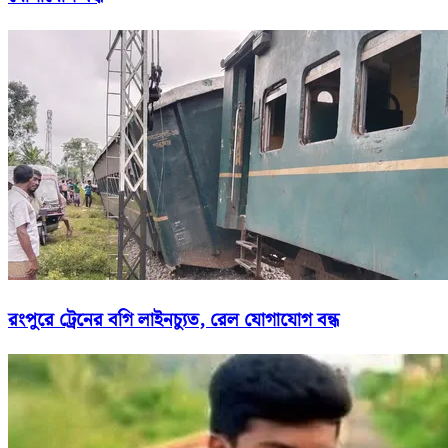
রংপুরে ট্রেনের বগি লাইনচ্যুত, রেল যোগাযোগ বন্ধ