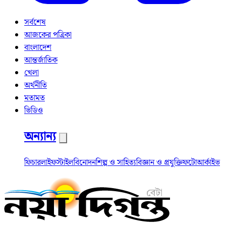
সর্বশেষ
আজকের পত্রিকা
বাংলাদেশ
আন্তর্জাতিক
খেলা
অর্থনীতি
মতামত
ভিডিও
অন্যান্য
ফিচার
লাইফস্টাইল
বিনোদন
শিল্প ও সাহিত্য
বিজ্ঞান ও প্রযুক্তি
ফটো
আর্কাইভ