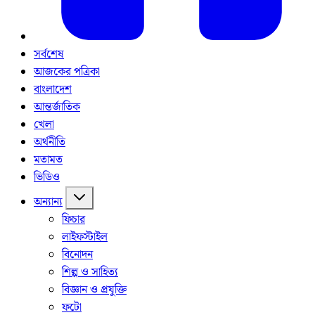
সর্বশেষ
আজকের পত্রিকা
বাংলাদেশ
আন্তর্জাতিক
খেলা
অর্থনীতি
মতামত
ভিডিও
অন্যান্য
ফিচার
লাইফস্টাইল
বিনোদন
শিল্প ও সাহিত্য
বিজ্ঞান ও প্রযুক্তি
ফটো