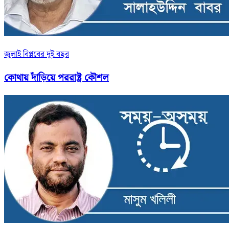
জুলাই বিপ্লবের দুই বছর
কোথায় দাঁড়িয়ে পররাষ্ট্র কৌশল