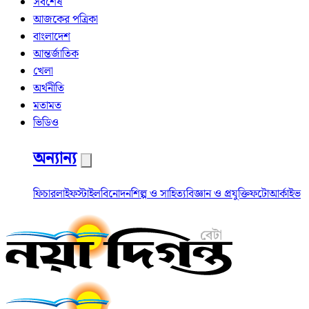
সর্বশেষ
আজকের পত্রিকা
বাংলাদেশ
আন্তর্জাতিক
খেলা
অর্থনীতি
মতামত
ভিডিও
অন্যান্য
ফিচার
লাইফস্টাইল
বিনোদন
শিল্প ও সাহিত্য
বিজ্ঞান ও প্রযুক্তি
ফটো
আর্কাইভ