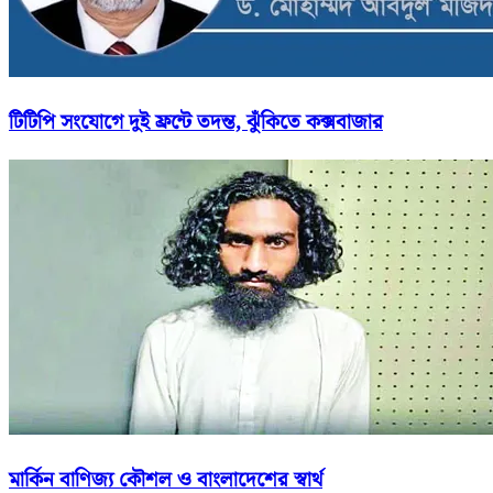
টিটিপি সংযোগে দুই ফ্রন্টে তদন্ত, ঝুঁকিতে কক্সবাজার
মার্কিন বাণিজ্য কৌশল ও বাংলাদেশের স্বার্থ