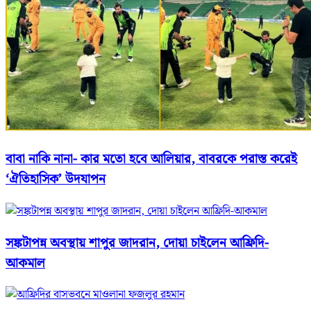
বাবা নাকি নানা- কার মতো হবে আলিয়ার, বাবরকে পরাস্ত করেই
‘ঐতিহাসিক’ উদযাপন
সঙ্কটাপন্ন অবস্থায় শাপুর জাদরান, দোয়া চাইলেন আফ্রিদি-
আকমাল