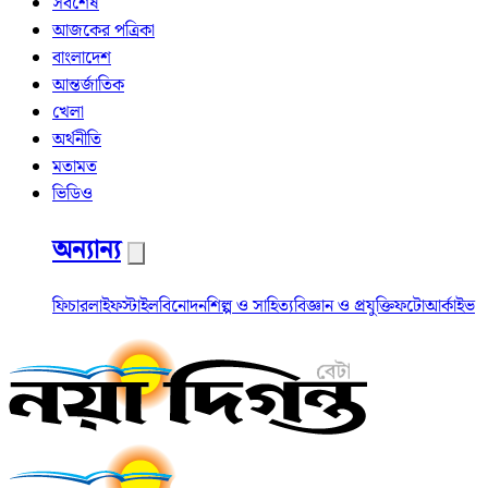
সর্বশেষ
আজকের পত্রিকা
বাংলাদেশ
আন্তর্জাতিক
খেলা
অর্থনীতি
মতামত
ভিডিও
অন্যান্য
ফিচার
লাইফস্টাইল
বিনোদন
শিল্প ও সাহিত্য
বিজ্ঞান ও প্রযুক্তি
ফটো
আর্কাইভ